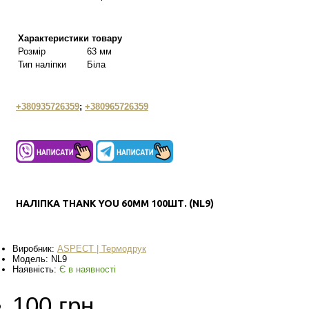
Характеристики товару
Розмір
63 мм
Тип наліпки
Біла
+380935726359
;
+380965726359
НАЛІПКА THANK YOU 60ММ 100ШТ. (NL9)
Виробник:
ASPECT | Термодрук
Модель:
NL9
Наявність:
Є в наявності
100 грн.