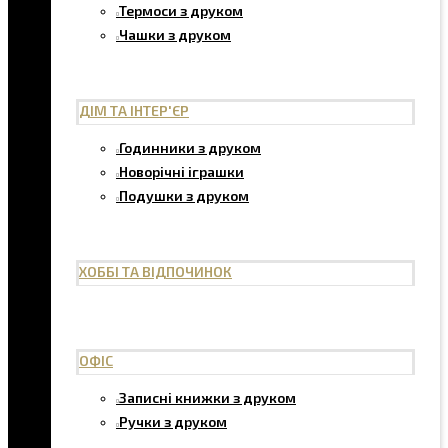
Термоси з друком
Чашки з друком
ДІМ ТА ІНТЕР'ЄР
Годинники з друком
Новорічні іграшки
Подушки з друком
ХОББІ ТА ВІДПОЧИНОК
ОФІС
Записні книжки з друком
Ручки з друком