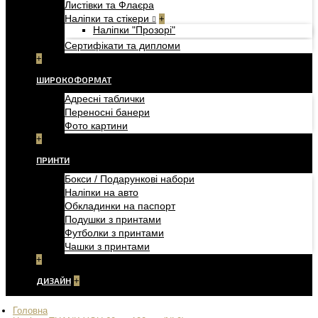
Листівки та Флаєра
Наліпки та стікери
+
Наліпки "Прозорі"
Сертифікати та дипломи
+
ШИРОКОФОРМАТ
Адресні таблички
Переносні банери
Фото картини
+
ПРИНТИ
Бокси / Подарункові набори
Наліпки на авто
Обкладинки на паспорт
Подушки з принтами
Футболки з принтами
Чашки з принтами
+
ДИЗАЙН
+
Головна