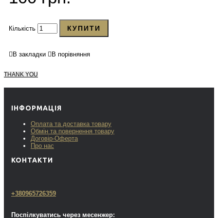
КУПИТИ
Кількість
В закладки
В порівняння
THANK YOU
ІНФОРМАЦІЯ
Оплата та доставка товару
Обмін та повернення товару
Договір-Оферта
Про нас
КОНТАКТИ
+380965726359
Поспілкуватись через месенжер: