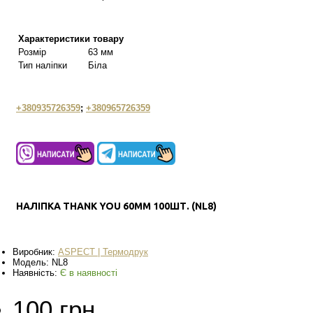
Характеристики товару
Розмір
63 мм
Тип наліпки
Біла
+380935726359
;
+380965726359
НАЛІПКА THANK YOU 60ММ 100ШТ. (NL8)
Виробник:
ASPECT | Термодрук
Модель:
NL8
Наявність:
Є в наявності
100 грн.