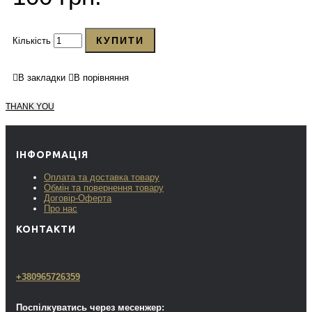
КУПИТИ
Кількість
В закладки
В порівняння
THANK YOU
ІНФОРМАЦІЯ
Оплата та доставка товару
Обмін та повернення товару
Договір-Оферта
Про нас
КОНТАКТИ
+380965726359
Поспілкуватись через месенжер: