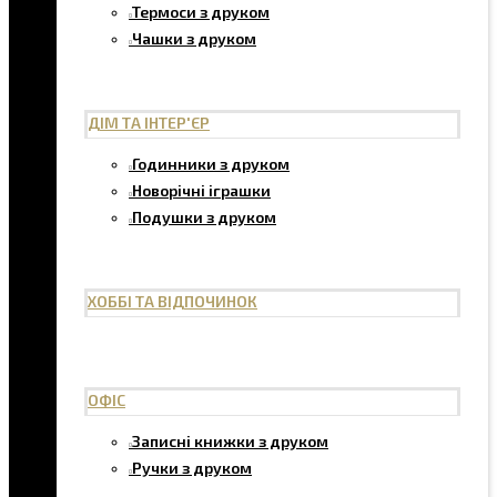
Термоси з друком
Чашки з друком
ДІМ ТА ІНТЕР'ЄР
Годинники з друком
Новорічні іграшки
Подушки з друком
ХОББІ ТА ВІДПОЧИНОК
ОФІС
Записні книжки з друком
Ручки з друком