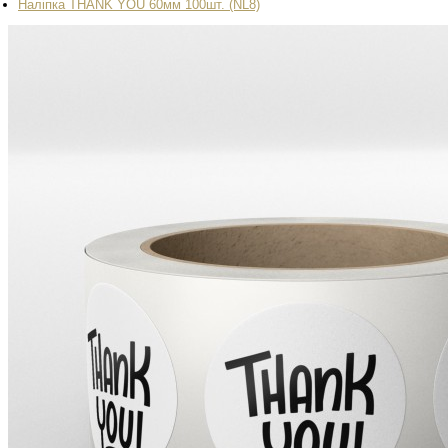
Наліпка THANK YOU 60мм 100шт. (NL8)