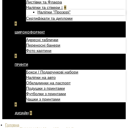
Листівки та Флаєра
Наліпки та стікери
+
Наліпки "Прозорі"
Сертифікати та дипломи
+
ШИРОКОФОРМАТ
Адресні таблички
Переносні банери
Фото картини
+
ПРИНТИ
Бокси / Подарункові набори
Наліпки на авто
Обкладинки на паспорт
Подушки з принтами
Футболки з принтами
Чашки з принтами
+
ДИЗАЙН
+
Головна