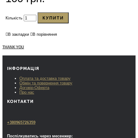
КУПИТИ
Кількість
В закладки
В порівняння
THANK YOU
ІНФОРМАЦІЯ
Оплата та доставка товару
Обмін та повернення товару
Договір-Оферта
Про нас
КОНТАКТИ
+380965726359
Поспілкуватись через месенжер: