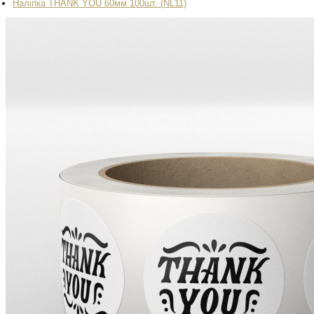
Наліпка THANK YOU 60мм 100шт. (NL11)