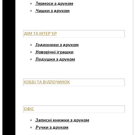
Термоси з друком
Чашки з друком
ДІМ ТА ІНТЕР'ЄР
Годинники з друком
Новорічні іграшки
Подушки з друком
ХОББІ ТА ВІДПОЧИНОК
ОФІС
Записні книжки з друком
Ручки з друком