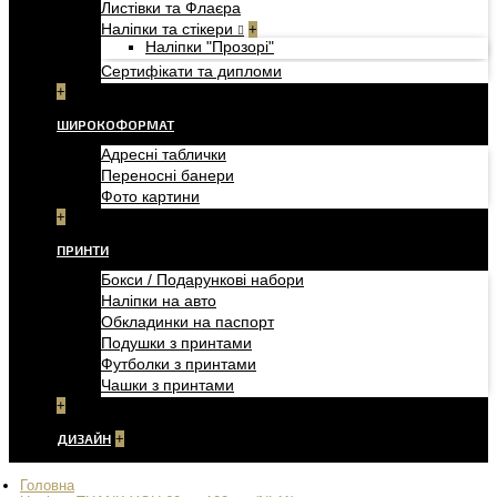
Листівки та Флаєра
Наліпки та стікери
+
Наліпки "Прозорі"
Сертифікати та дипломи
+
ШИРОКОФОРМАТ
Адресні таблички
Переносні банери
Фото картини
+
ПРИНТИ
Бокси / Подарункові набори
Наліпки на авто
Обкладинки на паспорт
Подушки з принтами
Футболки з принтами
Чашки з принтами
+
ДИЗАЙН
+
Головна