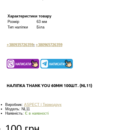
Характеристики товару
Розмір
63 мм
Тип наліпки
Біла
+380935726359
;
+380965726359
НАЛІПКА THANK YOU 60ММ 100ШТ. (NL11)
Виробник:
ASPECT | Термодрук
Модель:
NL11
Наявність:
Є в наявності
100 грн.