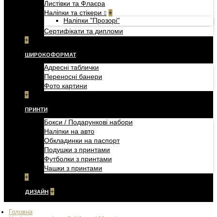
Листівки та Флаєра
Наліпки та стікери
+
Наліпки "Прозорі"
Сертифікати та дипломи
+
ШИРОКОФОРМАТ
Адресні таблички
Переносні банери
Фото картини
+
ПРИНТИ
Бокси / Подарункові набори
Наліпки на авто
Обкладинки на паспорт
Подушки з принтами
Футболки з принтами
Чашки з принтами
+
ДИЗАЙН
+
Головна