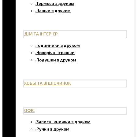
Термоси з друком
Чашки з друком
ДІМ ТА ІНТЕР'ЄР
Годинники з друком
Новорічні іграшки
Подушки з друком
ХОББІ ТА ВІДПОЧИНОК
ОФІС
Записні книжки з друком
Ручки з друком