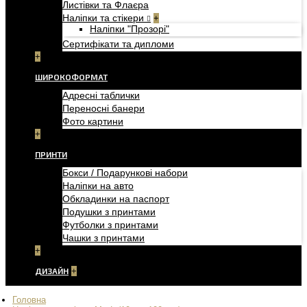
Листівки та Флаєра
Наліпки та стікери
+
Наліпки "Прозорі"
Сертифікати та дипломи
+
ШИРОКОФОРМАТ
Адресні таблички
Переносні банери
Фото картини
+
ПРИНТИ
Бокси / Подарункові набори
Наліпки на авто
Обкладинки на паспорт
Подушки з принтами
Футболки з принтами
Чашки з принтами
+
ДИЗАЙН
+
Головна