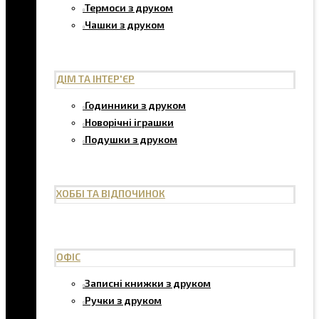
Термоси з друком
Чашки з друком
ДІМ ТА ІНТЕР'ЄР
Годинники з друком
Новорічні іграшки
Подушки з друком
ХОББІ ТА ВІДПОЧИНОК
ОФІС
Записні книжки з друком
Ручки з друком