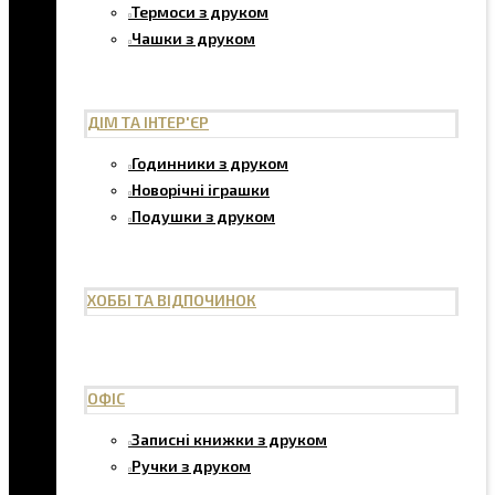
Термоси з друком
Чашки з друком
ДІМ ТА ІНТЕР'ЄР
Годинники з друком
Новорічні іграшки
Подушки з друком
ХОББІ ТА ВІДПОЧИНОК
ОФІС
Записні книжки з друком
Ручки з друком