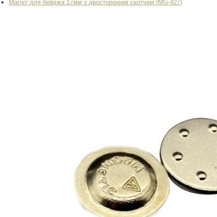
Магніт для бейджа 17мм з двостороннім скотчем (MG-427)