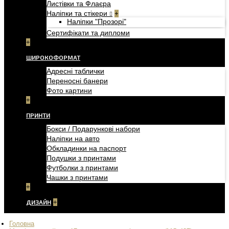
Листівки та Флаєра
Наліпки та стікери
+
Наліпки "Прозорі"
Сертифікати та дипломи
+
ШИРОКОФОРМАТ
Адресні таблички
Переносні банери
Фото картини
+
ПРИНТИ
Бокси / Подарункові набори
Наліпки на авто
Обкладинки на паспорт
Подушки з принтами
Футболки з принтами
Чашки з принтами
+
ДИЗАЙН
+
Головна