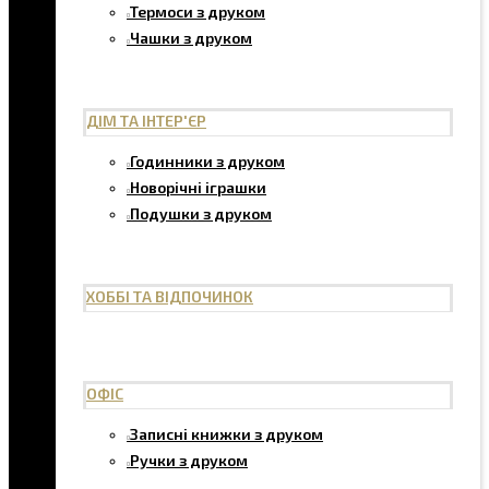
Термоси з друком
Чашки з друком
ДІМ ТА ІНТЕР'ЄР
Годинники з друком
Новорічні іграшки
Подушки з друком
ХОББІ ТА ВІДПОЧИНОК
ОФІС
Записні книжки з друком
Ручки з друком