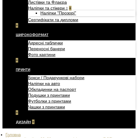
Листівки та Флаєра
Наліпки та стікери
+
Наліпки "Прозорі"
Сертифікати та дипломи
+
ШИРОКОФОРМАТ
Адресні таблички
Переносні банери
Фото картини
+
ПРИНТИ
Бокси / Подарункові набори
Наліпки на авто
Обкладинки на паспорт
Подушки з принтами
Футболки з принтами
Чашки з принтами
+
ДИЗАЙН
+
Головна