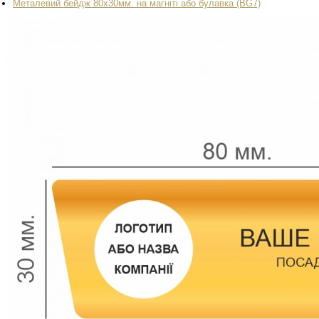
Металевий бейдж 80x30мм. на магніті або булавка (BG7)