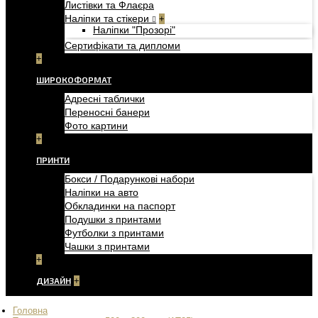
Листівки та Флаєра
Наліпки та стікери
+
Наліпки "Прозорі"
Сертифікати та дипломи
+
ШИРОКОФОРМАТ
Адресні таблички
Переносні банери
Фото картини
+
ПРИНТИ
Бокси / Подарункові набори
Наліпки на авто
Обкладинки на паспорт
Подушки з принтами
Футболки з принтами
Чашки з принтами
+
ДИЗАЙН
+
Головна