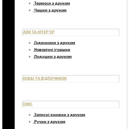
Термоси з друком
Чашки з друком
ДІМ ТА ІНТЕР'ЄР
Годинники з друком
Новорічні іграшки
Подушки з друком
ХОББІ ТА ВІДПОЧИНОК
ОФІС
Записні книжки з друком
Ручки з друком