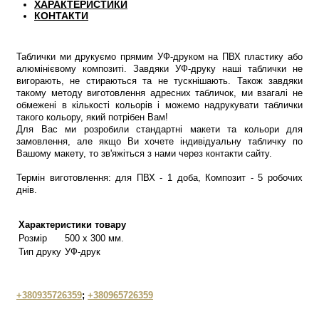
ХАРАКТЕРИСТИКИ
КОНТАКТИ
Таблички ми друкуємо прямим УФ-друком на ПВХ пластику або
алюмінієвому композиті. Завдяки УФ-друку наші таблички не
вигорають, не стираються та не тускнішають. Також завдяки
такому методу виготовлення адресних табличок, ми взагалі не
обмежені в кількості кольорів і можемо надрукувати таблички
такого кольору, який потрібен Вам!
Для Вас ми розробили стандартні макети та кольори для
замовлення, але якщо Ви хочете індивідуальну табличку по
Вашому макету, то зв'яжіться з нами через контакти сайту.
Термін виготовлення: для ПВХ - 1 доба, Композит - 5 робочих
днів.
Характеристики товару
Розмір
500 х 300 мм.
Тип друку
УФ-друк
+380935726359
;
+380965726359