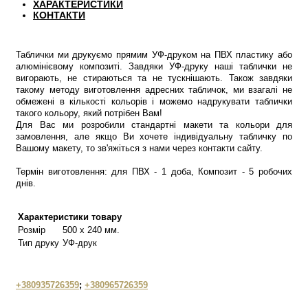
ХАРАКТЕРИСТИКИ
КОНТАКТИ
Таблички ми друкуємо прямим УФ-друком на ПВХ пластику або
алюмінієвому композиті. Завдяки УФ-друку наші таблички не
вигорають, не стираються та не тускнішають. Також завдяки
такому методу виготовлення адресних табличок, ми взагалі не
обмежені в кількості кольорів і можемо надрукувати таблички
такого кольору, який потрібен Вам!
Для Вас ми розробили стандартні макети та кольори для
замовлення, але якщо Ви хочете індивідуальну табличку по
Вашому макету, то зв'яжіться з нами через контакти сайту.
Термін виготовлення: для ПВХ - 1 доба, Композит - 5 робочих
днів.
Характеристики товару
Розмір
500 х 240 мм.
Тип друку
УФ-друк
+380935726359
;
+380965726359