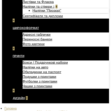
Листівки та Флаєра
Наліпки та стікери
+
Наліпки "Прозорі"
Сертифікати та дипломи
+
ШИРОКОФОРМАТ
Адресні таблички
Переносні банери
Фото картини
+
ПРИНТИ
Бокси / Подарункові набори
Наліпки на авто
Обкладинки на паспорт
Подушки з принтами
Футболки з принтами
Чашки з принтами
+
ДИЗАЙН
+
Головна