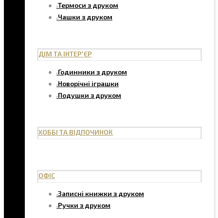
Термоси з друком
Чашки з друком
ДІМ ТА ІНТЕР'ЄР
Годинники з друком
Новорічні іграшки
Подушки з друком
ХОББІ ТА ВІДПОЧИНОК
ОФІС
Записні книжки з друком
Ручки з друком