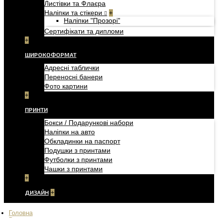
Листівки та Флаєра
Наліпки та стікери
+
Наліпки "Прозорі"
Сертифікати та дипломи
+
ШИРОКОФОРМАТ
Адресні таблички
Переносні банери
Фото картини
+
ПРИНТИ
Бокси / Подарункові набори
Наліпки на авто
Обкладинки на паспорт
Подушки з принтами
Футболки з принтами
Чашки з принтами
+
ДИЗАЙН
+
Головна