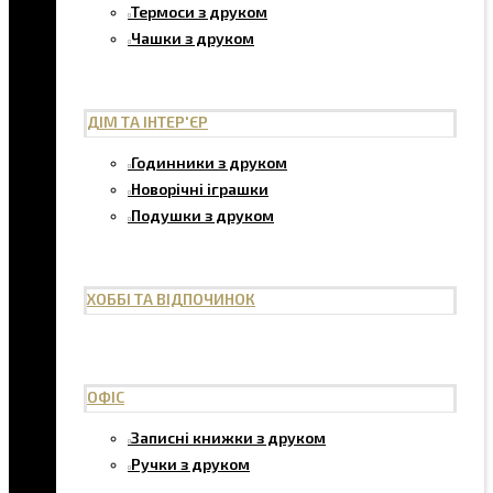
Термоси з друком
Чашки з друком
ДІМ ТА ІНТЕР'ЄР
Годинники з друком
Новорічні іграшки
Подушки з друком
ХОББІ ТА ВІДПОЧИНОК
ОФІС
Записні книжки з друком
Ручки з друком