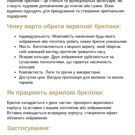
Акрилові брелоки – це стильні та функціональні аксесуари, які
стануть чудовим доповненням до ключів або сумки. Вони
відмінно підходять для брендування та створення оригінальних
подарунків.
Чому варто обрати акрилові брелоки:
Індивідуальність: Можливість нанесення будь-якого
зображення або логотипу робить кожен брелок унікальним.
Якість: Виготовляються з міцного акрилу, який зберігає
свій зовнішній вигляд протягом тривалого часу.
Яскраві кольори: Друк зображення здійснюється за
сучасними технологіями, що гарантує насиченість
кольорів.
Компактність: Легкі та зручні у використанні.
Доступна ціна: Вигідна пропозиція для великих та малих
тиражів.
Як працюють акрилові брелоки:
Брелок складається з двох частин: прозорого акрилового
корпусу та вставки з вашим логотипом або зображенням.
Вставка поміщається всередину корпусу, створюючи ефект
об'ємного зображення.
Застосування: