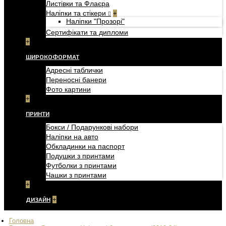
Листівки та Флаєра
Наліпки та стікери
+
Наліпки "Прозорі"
Сертифікати та дипломи
+
ШИРОКОФОРМАТ
Адресні таблички
Переносні банери
Фото картини
+
ПРИНТИ
Бокси / Подарункові набори
Наліпки на авто
Обкладинки на паспорт
Подушки з принтами
Футболки з принтами
Чашки з принтами
+
ДИЗАЙН
+
Головна