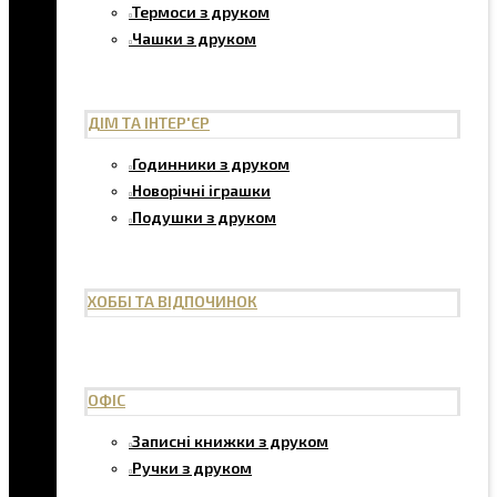
Термоси з друком
Чашки з друком
ДІМ ТА ІНТЕР'ЄР
Годинники з друком
Новорічні іграшки
Подушки з друком
ХОББІ ТА ВІДПОЧИНОК
ОФІС
Записні книжки з друком
Ручки з друком