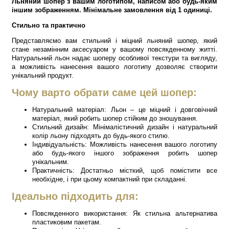
Льняний шопер з вашим логотипом, написом або будь-яким
іншим зображенням. Мінімальне замовлення від 1 одиниці.
Стильно та практично
Представляємо вам стильний і міцний льняний шопер, який
стане незамінним аксесуаром у вашому повсякденному житті.
Натуральний льон надає шоперу особливої текстури та вигляду,
а можливість нанесення вашого логотипу дозволяє створити
унікальний продукт.
Чому варто обрати саме цей шопер:
Натуральний матеріал: Льон – це міцний і довговічний
матеріал, який робить шопер стійким до зношування.
Стильний дизайн: Мінімалістичний дизайн і натуральний
колір льону підходять до будь-якого стилю.
Індивідуальність: Можливість нанесення вашого логотипу
або будь-якого іншого зображення робить шопер
унікальним.
Практичність: Достатньо місткий, щоб помістити все
необхідне, і при цьому компактний при складанні.
Ідеально підходить для:
Повсякденного використання: Як стильна альтернатива
пластиковим пакетам.