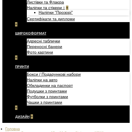
Листівки та Флаєра
Наліпки та стікери
+
Наліпки "Прозорі"
Сертифікати та дипломи
+
ШИРОКОФОРМАТ
Адресні таблички
Переносні банери
Фото картини
+
ПРИНТИ
Бокси / Подарункові набори
Наліпки на авто
Обкладинки на паспорт
Подушки з принтами
Футболки з принтами
Чашки з принтами
+
ДИЗАЙН
+
Головна