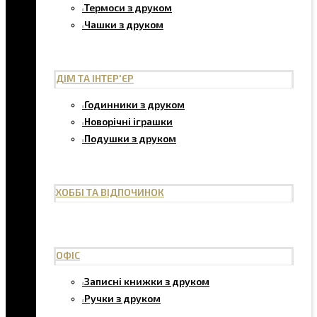
Термоси з друком
Чашки з друком
ДІМ ТА ІНТЕР'ЄР
Годинники з друком
Новорічні іграшки
Подушки з друком
ХОББІ ТА ВІДПОЧИНОК
ОФІС
Записні книжки з друком
Ручки з друком