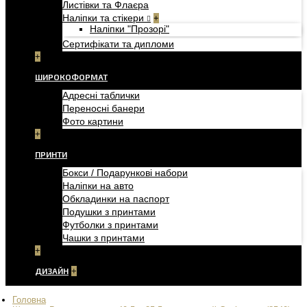
Листівки та Флаєра
Наліпки та стікери
+
Наліпки "Прозорі"
Сертифікати та дипломи
+
ШИРОКОФОРМАТ
Адресні таблички
Переносні банери
Фото картини
+
ПРИНТИ
Бокси / Подарункові набори
Наліпки на авто
Обкладинки на паспорт
Подушки з принтами
Футболки з принтами
Чашки з принтами
+
ДИЗАЙН
+
Головна