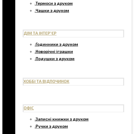
Термоси з друком
Чашки з друком
ДІМ ТА ІНТЕР'ЄР
Годинники з друком
Новорічні іграшки
Подушки з друком
ХОББІ ТА ВІДПОЧИНОК
ОФІС
Записні книжки з друком
Ручки з друком