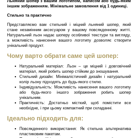
Льняний шопер з вашим логотипом, написом або будь-яким
іншим зображенням. Мінімальне замовлення від 1 одиниці.
Стильно та практично
Представляємо вам стильний і міцний льняний шопер, який
стане незамінним аксесуаром у вашому повсякденному житті.
Натуральний льон надає шоперу особливої текстури та вигляду,
а можливість нанесення вашого логотипу дозволяє створити
унікальний продукт.
Чому варто обрати саме цей шопер:
Натуральний матеріал: Льон – це міцний і довговічний
матеріал, який робить шопер стійким до зношування.
Стильний дизайн: Мінімалістичний дизайн і натуральний
колір льону підходять до будь-якого стилю.
Індивідуальність: Можливість нанесення вашого логотипу
або будь-якого іншого зображення робить шопер
унікальним.
Практичність: Достатньо місткий, щоб помістити все
необхідне, і при цьому компактний при складанні.
Ідеально підходить для:
Повсякденного використання: Як стильна альтернатива
пластиковим пакетам.