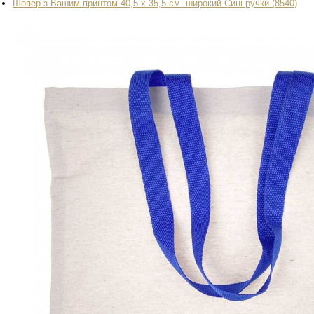
Шопер з Вашим принтом 40,5 х 35,5 см. широкий Сині ручки (8540)