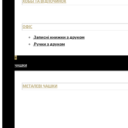
ХОББІ ТА ВІДПОЧИНОК
ОФІС
Записні книжки з друком
Ручки з друком
+
ЧАШКИ
МЕТАЛЕВІ ЧАШКИ