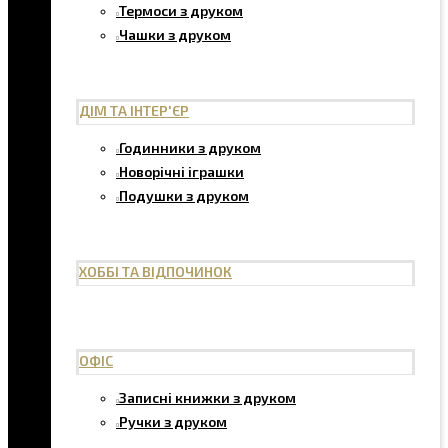
Термоси з друком
Чашки з друком
ДІМ ТА ІНТЕР'ЄР
Годинники з друком
Новорічні іграшки
Подушки з друком
ХОББІ ТА ВІДПОЧИНОК
ОФІС
Записні книжки з друком
Ручки з друком