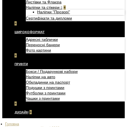
Листівки та Флаєра
Наліпки та стікери
+
Наліпки "Прозорі"
Сертифікати та дипломи
+
ШИРОКОФОРМАТ
Адресні таблички
Переносні банери
Фото картини
+
ПРИНТИ
Бокси / Подарункові набори
Наліпки на авто
Обкладинки на паспорт
Подушки з принтами
Футболки з принтами
Чашки з принтами
+
ДИЗАЙН
+
Головна