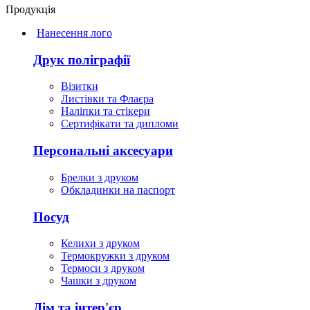
Продукція
Нанесення лого
Друк поліграфії
Візитки
Листівки та Флаєра
Наліпки та стікери
Сертифікати та дипломи
Персональні аксесуари
Брелки з друком
Обкладинки на паспорт
Посуд
Келихи з друком
Термокружки з друком
Термоси з друком
Чашки з друком
Дім та інтер'єр