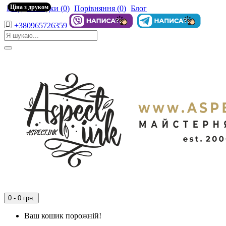
Ціна з друком
Вхід
Закладки (
0
)
Порівняння (
0
)
Блог
+380965726359
0 - 0 грн.
Ваш кошик порожній!