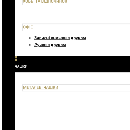
ХОББІ ТА ВІДПОЧИНОК
ОФІС
Записні книжки з друком
Ручки з друком
+
ЧАШКИ
МЕТАЛЕВІ ЧАШКИ