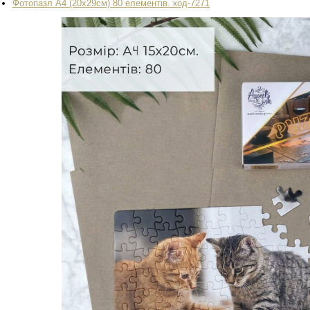
Фотопазл А4 (20х29см) 80 елементів. код-7271