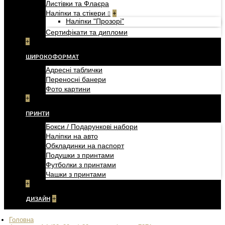
Листівки та Флаєра
Наліпки та стікери
+
Наліпки "Прозорі"
Сертифікати та дипломи
+
ШИРОКОФОРМАТ
Адресні таблички
Переносні банери
Фото картини
+
ПРИНТИ
Бокси / Подарункові набори
Наліпки на авто
Обкладинки на паспорт
Подушки з принтами
Футболки з принтами
Чашки з принтами
+
ДИЗАЙН
+
Головна