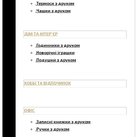
Термоси з друком
Чашки з друком
ДІМ ТА ІНТЕР'ЄР
Годинники з друком
Новорічні іграшки
Подушки з друком
ХОББІ ТА ВІДПОЧИНОК
ОФІС
Записні книжки з друком
Ручки з друком