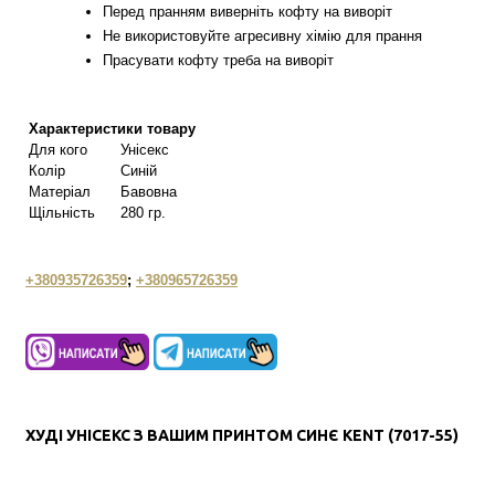
Перед пранням виверніть кофту на виворіт
Не використовуйте агресивну хімію для прання
Прасувати кофту треба на виворіт
Характеристики товару
Для кого
Унісекс
Колір
Синій
Матеріал
Бавовна
Щільність
280 гр.
+380935726359
;
+380965726359
ХУДІ УНІСЕКС З ВАШИМ ПРИНТОМ СИНЄ КENT (7017-55)