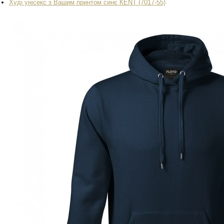
Худі унісекс з Вашим принтом синє КENT (7017-55)