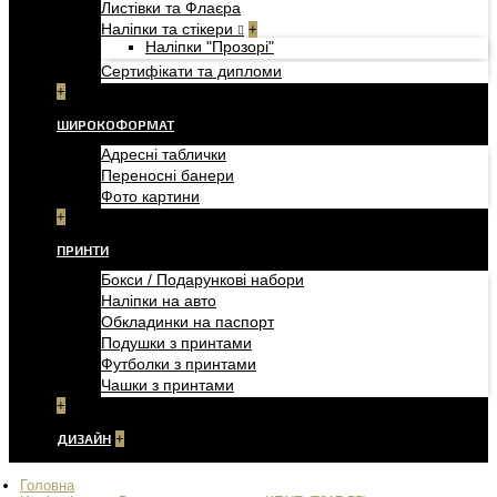
Листівки та Флаєра
Наліпки та стікери
+
Наліпки "Прозорі"
Сертифікати та дипломи
+
ШИРОКОФОРМАТ
Адресні таблички
Переносні банери
Фото картини
+
ПРИНТИ
Бокси / Подарункові набори
Наліпки на авто
Обкладинки на паспорт
Подушки з принтами
Футболки з принтами
Чашки з принтами
+
ДИЗАЙН
+
Головна