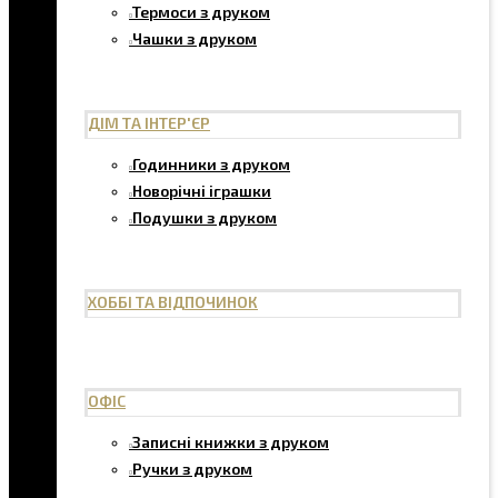
Термоси з друком
Чашки з друком
ДІМ ТА ІНТЕР'ЄР
Годинники з друком
Новорічні іграшки
Подушки з друком
ХОББІ ТА ВІДПОЧИНОК
ОФІС
Записні книжки з друком
Ручки з друком