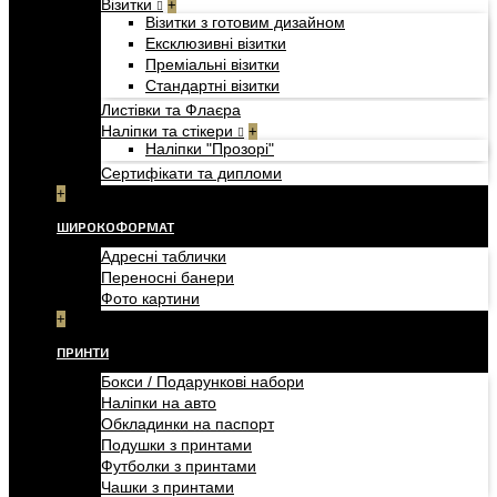
Візитки
+
Візитки з готовим дизайном
Ексклюзивні візитки
Преміальні візитки
Стандартні візитки
Листівки та Флаєра
Наліпки та стікери
+
Наліпки "Прозорі"
Сертифікати та дипломи
+
ШИРОКОФОРМАТ
Адресні таблички
Переносні банери
Фото картини
+
ПРИНТИ
Бокси / Подарункові набори
Наліпки на авто
Обкладинки на паспорт
Подушки з принтами
Футболки з принтами
Чашки з принтами