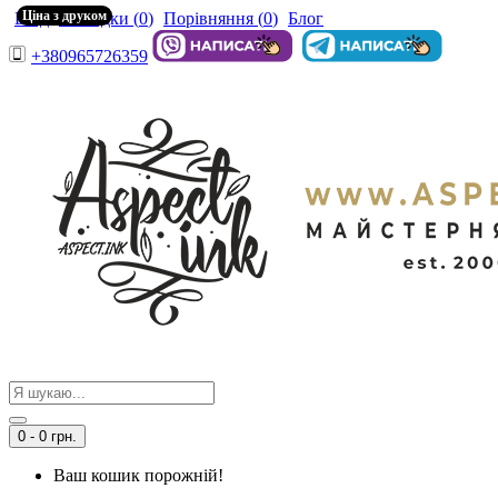
Ціна з друком
Вхід
Закладки (
0
)
Порівняння (
0
)
Блог
+380965726359
0 - 0 грн.
Ваш кошик порожній!