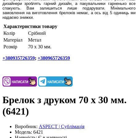
дизайнери зроблять гарний дизайн, а пакувальники гарненько все
спакують. Вам залишиться лише подарувати. Мінімального
замовлення на виготовлення брелоків немає, а ось від 5 одиниць ми
надаємо знижки.
Характеристики товару
Колір
Срібний
Матеріал
Метал
Розмір
70 х 30 мм.
+380935726359
;
+380965726359
Брелок з друком 70 х 30 мм.
(6421)
Виробник:
ASPECT | Сублімація
Модель:
6421
Наявність:
Є в наявності