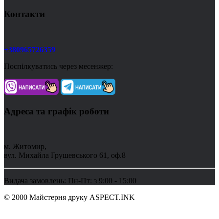
Контакти
+380965726359
Поспілкуватись через месенжер:
Адреса та графік роботи
м. Житомир,
вул. Михайла Грушевського 61, оф.8
Видача замовлень: Пн-Пт: з 9:00 - 15:00
© 2000 Майстерня друку ASPECT.INK