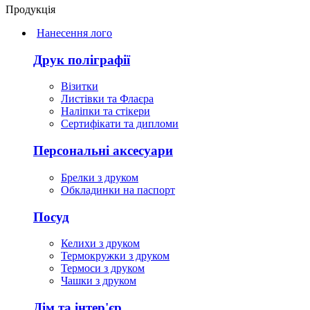
Продукція
Нанесення лого
Друк поліграфії
Візитки
Листівки та Флаєра
Наліпки та стікери
Сертифікати та дипломи
Персональні аксесуари
Брелки з друком
Обкладинки на паспорт
Посуд
Келихи з друком
Термокружки з друком
Термоси з друком
Чашки з друком
Дім та інтер'єр