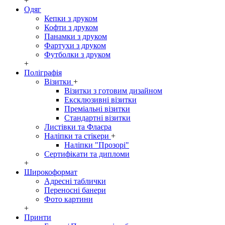
+
Одяг
Кепки з друком
Кофти з друком
Панамки з друком
Фартухи з друком
Футболки з друком
+
Поліграфія
Візитки
+
Візитки з готовим дизайном
Ексклюзивні візитки
Преміальні візитки
Стандартні візитки
Листівки та Флаєра
Наліпки та стікери
+
Наліпки "Прозорі"
Сертифікати та дипломи
+
Широкоформат
Адресні таблички
Переносні банери
Фото картини
+
Принти