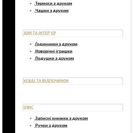
Термоси з друком
Чашки з друком
ДІМ ТА ІНТЕР'ЄР
Годинники з друком
Новорічні іграшки
Подушки з друком
ХОББІ ТА ВІДПОЧИНОК
ОФІС
Записні книжки з друком
Ручки з друком