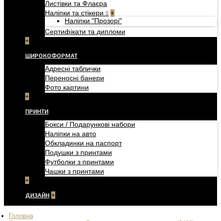
Листівки та Флаєра
Наліпки та стікери
+
Наліпки "Прозорі"
Сертифікати та дипломи
+
ШИРОКОФОРМАТ
Адресні таблички
Переносні банери
Фото картини
+
ПРИНТИ
Бокси / Подарункові набори
Наліпки на авто
Обкладинки на паспорт
Подушки з принтами
Футболки з принтами
Чашки з принтами
+
ДИЗАЙН
+
Головна