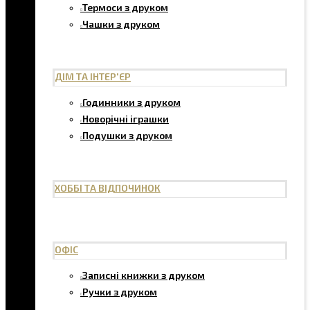
Термоси з друком
Чашки з друком
ДІМ ТА ІНТЕР'ЄР
Годинники з друком
Новорічні іграшки
Подушки з друком
ХОББІ ТА ВІДПОЧИНОК
ОФІС
Записні книжки з друком
Ручки з друком