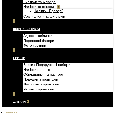
Листівки та Флаєра
Наліпки та стікери
+
Наліпки "Прозорі"
Сертифікати та дипломи
+
ШИРОКОФОРМАТ
Адресні таблички
Переносні банери
Фото картини
+
ПРИНТИ
Бокси / Подарункові набори
Наліпки на авто
Обкладинки на паспорт
Подушки з принтами
Футболки з принтами
Чашки з принтами
+
ДИЗАЙН
+
Головна