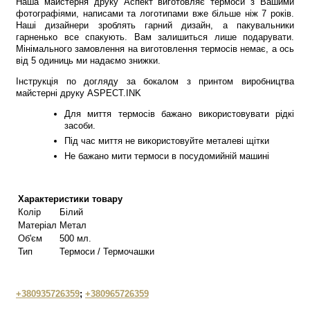
Наша майстерня друку Аспект виготовляє термоси з Вашими
фотографіями, написами та логотипами вже більше ніж 7 років.
Наші дизайнери зроблять гарний дизайн, а пакувальники
гарненько все спакують. Вам залишиться лише подарувати.
Мінімального замовлення на виготовлення термосів немає, а ось
від 5 одиниць ми надаємо знижки.
Інструкція по догляду за бокалом з принтом виробництва
майстерні друку ASPECT.INK
Для миття термосів бажано використовувати рідкі
засоби.
Під час миття не використовуйте металеві щітки
Не бажано мити термоси в посудомийній машині
Характеристики товару
Колір
Білий
Матеріал
Метал
Об'єм
500 мл.
Тип
Термоси / Термочашки
+380935726359
;
+380965726359