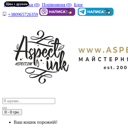
Ціна з друком
Вхід
Закладки (
0
)
Порівняння (
0
)
Блог
+380965726359
0 - 0 грн.
Ваш кошик порожній!