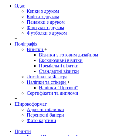
+
Одяг
Кепки з друком
Кофти з друком
Панамки з друком
Фартухи з друком
Футболки з друком
+
Поліграфія
Візитки
+
Візитки з готовим дизайном
Ексклюзивні візитки
Преміальні візитки
Стандартні візитки
Листівки та Флаєра
Наліпки та стікери
+
Наліпки "Прозорі"
Сертифікати та дипломи
+
Широкоформат
Адресні таблички
Переносні банери
Фото картини
+
Принти