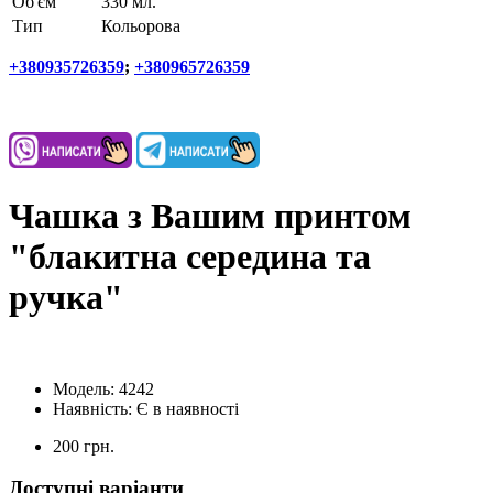
Об'єм
330 мл.
Тип
Кольорова
+380935726359
;
+380965726359
Чашка з Вашим принтом
"блакитна середина та
ручка"
Модель:
4242
Наявність:
Є в наявності
200 грн.
Доступні варіанти