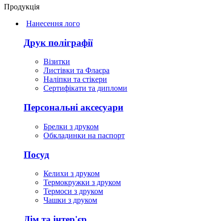
Продукція
Нанесення лого
Друк поліграфії
Візитки
Листівки та Флаєра
Наліпки та стікери
Сертифікати та дипломи
Персональні аксесуари
Брелки з друком
Обкладинки на паспорт
Посуд
Келихи з друком
Термокружки з друком
Термоси з друком
Чашки з друком
Дім та інтер'єр