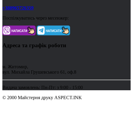
+380965726359
Поспілкуватись через месенжер:
Адреса та графік роботи
м. Житомир,
вул. Михайла Грушевського 61, оф.8
Видача замовлень: Пн-Пт: з 9:00 - 15:00
© 2000 Майстерня друку ASPECT.INK