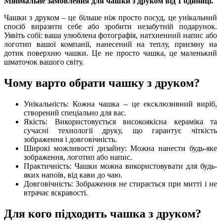
Мінімальне замовлення для чашки з друком від 1 одиниці.
Чашки з друком – це більше ніж просто посуд, це унікальний
спосіб виразити себе або зробити незабутній подарунок.
Уявіть собі: ваша улюблена фотографія, натхненний напис або
логотип вашої компанії, нанесений на теплу, приємну на
дотик поверхню чашки. Це не просто чашка, це маленький
шматочок вашого світу.
Чому варто обрати чашку з друком?
Унікальність: Кожна чашка – це ексклюзивний виріб,
створений спеціально для вас.
Якість: Використовується високоякісна кераміка та
сучасні технології друку, що гарантує чіткість
зображення і довговічність.
Широкі можливості дизайну: Можна нанести будь-яке
зображення, логотип або напис.
Практичність: Чашки можна використовувати для будь-
яких напоїв, від кави до чаю.
Довговічність: Зображення не стирається при митті і не
втрачає яскравості.
Для кого підходить чашка з друком?