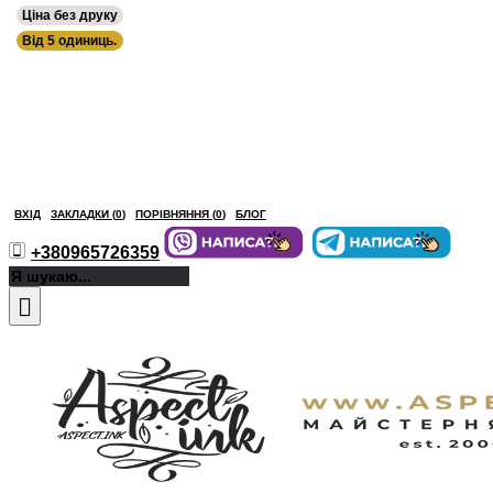
Ціна без друку
Від 5 одиниць.
ВХІД
ЗАКЛАДКИ (
0
)
ПОРІВНЯННЯ (
0
)
БЛОГ
+380965726359