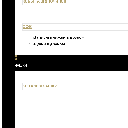
ХОББІ ТА ВІДПОЧИНОК
ОФІС
Записні книжки з друком
Ручки з друком
+
ЧАШКИ
МЕТАЛЕВІ ЧАШКИ