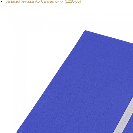
Записна книжка А5 Canvas синя (1210-05)