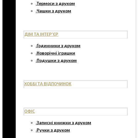
Термоси з друком
Чашки з друком
ДІМ ТА ІНТЕР'ЄР
Годинники з друком
Новорічні іграшки
Подушки з друком
ХОББІ ТА ВІДПОЧИНОК
ОФІС
Записні книжки з друком
Ручки з друком