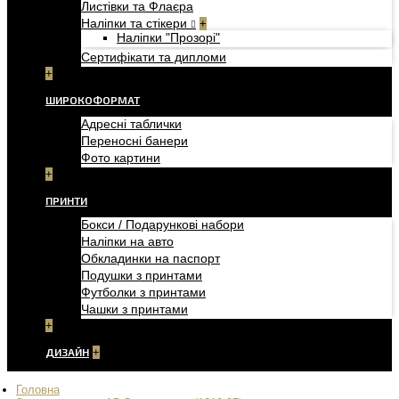
Листівки та Флаєра
Наліпки та стікери
+
Наліпки "Прозорі"
Сертифікати та дипломи
+
ШИРОКОФОРМАТ
Адресні таблички
Переносні банери
Фото картини
+
ПРИНТИ
Бокси / Подарункові набори
Наліпки на авто
Обкладинки на паспорт
Подушки з принтами
Футболки з принтами
Чашки з принтами
+
ДИЗАЙН
+
Головна