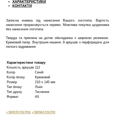
ХАРАКТЕРИСТИКИ
КОНТАКТИ
Записна книжка під нанесення Вашого логотипа. Вартість
нанесення прораховується окремо. Можлива покупка щоденника
без нанесення логотипа.
Тверда та приємна на дотик обкладинка з широкою резинкою.
Кремовий папір. Внутрішня кишеня, 8 аркушів з перфорацією для
легкого відривання
Характеристики товару
Кількість аркушів
112
Колір
Синій
Колір блоку
Кремовий
Розмір
210 х 145 мм
Тип блоку
Лінія
Тип друку
Тиснення
Формат
А5
+380935726359
;
+380965726359