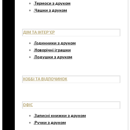
Термоси з друком
Чашки з друком
ДІМ ТА ІНТЕР'ЄР
Годинники з друком
Новорічні іграшки
Подушки з друком
ХОББІ ТА ВІДПОЧИНОК
ОФІС
Записні книжки з друком
Ручки з друком