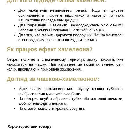
Для кого підійде чашка-хамелеон:
Для любителів незвичайних речей: Якщо ви цінуєте
оригінальність і хочете виділитися з натовпу, то така
чашка точно припаде вам до душі.
Для кофеманів і чаєманів: Насолоджуйтесь улюбленими
напоями в компанії яскравої і незвичайної чашки.
Для тих, хто любить дарувати подарунки: Чашка-хамелеон
стане чудовим презентом на будь-яке свято.
Як працює ефект хамелеона?
Секрет полягає в спеціальному термочутливому покритті, яке
наноситься на чашку. При нагріванні це покриття змінює свій
колір, проявляючи приховане зображення.
Догляд за чашкою-хамелеоном:
Мити чашку рекомендується вручну м'якою губкою і
неабразивними миючими засобами.
Не використовуйте абразивні губки або металеві мочалки,
щоб не пошкодити покриття.
Не ставте чашку в мікрохвильову піч.
Характеристики товару