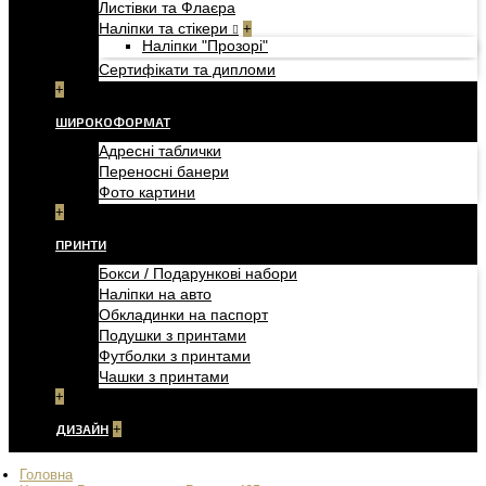
Листівки та Флаєра
Наліпки та стікери
+
Наліпки "Прозорі"
Сертифікати та дипломи
+
ШИРОКОФОРМАТ
Адресні таблички
Переносні банери
Фото картини
+
ПРИНТИ
Бокси / Подарункові набори
Наліпки на авто
Обкладинки на паспорт
Подушки з принтами
Футболки з принтами
Чашки з принтами
+
ДИЗАЙН
+
Головна