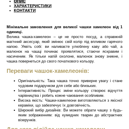
ОПИС
ХАРАКТЕРИСТИКИ
КОНТАКТИ
Мінімальне замовлення для великої чашки хамелеон від 1
одиниці.
Велика чашка-хамелеон – це не просто посуд, а справжній
магічний аксесуар, який змінює свій колір під впливом гарячого
напою. Уявіть собі: ви наливаєте улюблену каву або чай, а
малюнок на чашці починає проявлятися, стаючи яскравим і
насиченим. Як тільки напій охолоне, малюнок знову зникне, і
чашка повернеться до свого початкового кольору.
Переваги чашок-хамелеонів:
Оригінальність: Така чашка точно приверне увагу і стане
чудовим подарунком для себе або близьких.
Інтерактивність: Процес зміни кольору створює відчуття
чарівництва і робить кожне чаювання особливим.
Висока якість: Чашки-хамелеони виготовляються з якісної
кераміки, що забезпечує їх довговічність.
Широкий вибір дизайнів: Ви можете обрати чашку з будь-
яким зображенням: від кумедних тварин до абстрактних
візерунків.