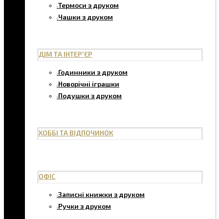
Термоси з друком
Чашки з друком
ДІМ ТА ІНТЕР'ЄР
Годинники з друком
Новорічні іграшки
Подушки з друком
ХОББІ ТА ВІДПОЧИНОК
ОФІС
Записні книжки з друком
Ручки з друком