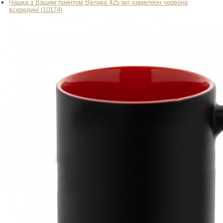
Чашка з Вашим принтом Велика 425 мл хамелеон червона
всередині (10174)