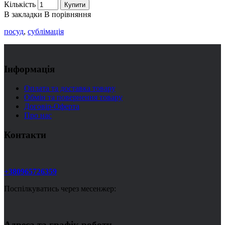
Кількість
Купити
В закладки
В порівняння
посуд
,
сублімація
Інформація
Оплата та доставка товару
Обмін та повернення товару
Договір-Оферта
Про нас
Контакти
+380965726359
Поспілкуватись через месенжер:
Адреса та графік роботи