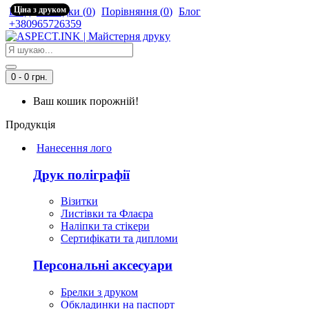
Ціна з друком
Вхід
Закладки (
0
)
Порівняння (
0
)
Блог
+380965726359
0 - 0 грн.
Ваш кошик порожній!
Продукція
Нанесення лого
Друк поліграфії
Візитки
Листівки та Флаєра
Наліпки та стікери
Сертифікати та дипломи
Персональні аксесуари
Брелки з друком
Обкладинки на паспорт