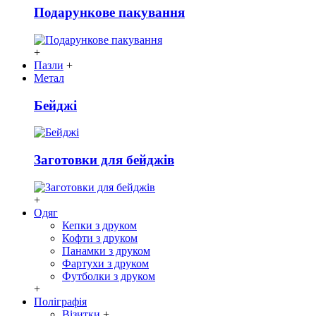
Подарункове пакування
+
Пазли
+
Метал
Бейджі
Заготовки для бейджів
+
Одяг
Кепки з друком
Кофти з друком
Панамки з друком
Фартухи з друком
Футболки з друком
+
Поліграфія
Візитки
+