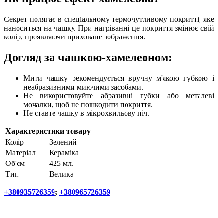
Секрет полягає в спеціальному термочутливому покритті, яке
наноситься на чашку. При нагріванні це покриття змінює свій
колір, проявляючи приховане зображення.
Догляд за чашкою-хамелеоном:
Мити чашку рекомендується вручну м'якою губкою і
неабразивними миючими засобами.
Не використовуйте абразивні губки або металеві
мочалки, щоб не пошкодити покриття.
Не ставте чашку в мікрохвильову піч.
Характеристики товару
Колір
Зелений
Матеріал
Кераміка
Об'єм
425 мл.
Тип
Велика
+380935726359
;
+380965726359