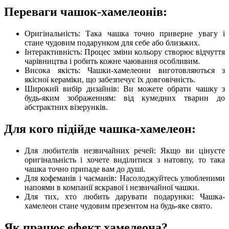
Переваги чашок-хамелеонів:
Оригінальність: Така чашка точно приверне увагу і
стане чудовим подарунком для себе або близьких.
Інтерактивність: Процес зміни кольору створює відчуття
чарівництва і робить кожне чаювання особливим.
Висока якість: Чашки-хамелеони виготовляються з
якісної кераміки, що забезпечує їх довговічність.
Широкий вибір дизайнів: Ви можете обрати чашку з
будь-яким зображенням: від кумедних тварин до
абстрактних візерунків.
Для кого підійде чашка-хамелеон:
Для любителів незвичайних речей: Якщо ви цінуєте
оригінальність і хочете виділитися з натовпу, то така
чашка точно припаде вам до душі.
Для кофеманів і чаєманів: Насолоджуйтесь улюбленими
напоями в компанії яскравої і незвичайної чашки.
Для тих, хто любить дарувати подарунки: Чашка-
хамелеон стане чудовим презентом на будь-яке свято.
Як працює ефект хамелеона?