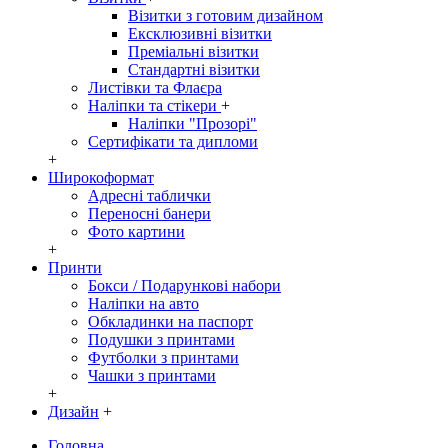
Візитки з готовим дизайном
Ексклюзивні візитки
Преміальні візитки
Стандартні візитки
Листівки та Флаєра
Наліпки та стікери
+
Наліпки "Прозорі"
Сертифікати та дипломи
+
Широкоформат
Адресні таблички
Переносні банери
Фото картини
+
Принти
Бокси / Подарункові набори
Наліпки на авто
Обкладинки на паспорт
Подушки з принтами
Футболки з принтами
Чашки з принтами
+
Дизайн
+
Головна