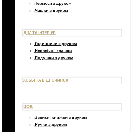
Термоси з друком
Чашки з друком
ДІМ ТА ІНТЕР'ЄР
Годинники з друком
Новорічні іграшки
Подушки з друком
ХОББІ ТА ВІДПОЧИНОК
ОФІС
Записні книжки з друком
Ручки з друком