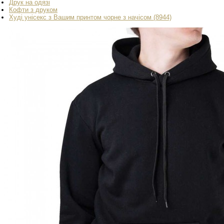
Друк на одязі
Кофти з друком
Худі унісекс з Вашим принтом чорне з начісом (8944)