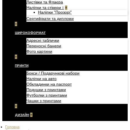
Листівки та Флаєра
Наліпки та стікери
+
Наліпки "Прозорі"
Сертифікати та дипломи
+
ШИРОКОФОРМАТ
Адресні таблички
Переносні банери
Фото картини
+
ПРИНТИ
Бокси / Подарункові набори
Наліпки на авто
Обкладинки на паспорт
Подушки з принтами
Футболки з принтами
Чашки з принтами
+
ДИЗАЙН
+
Головна