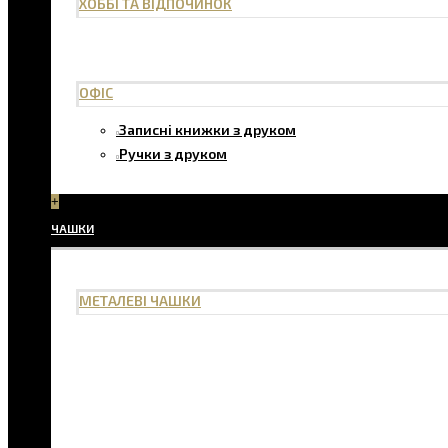
ХОББІ ТА ВІДПОЧИНОК
ОФІС
Записні книжки з друком
Ручки з друком
+
ЧАШКИ
МЕТАЛЕВІ ЧАШКИ