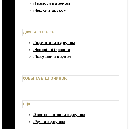
Термоси з друком
Чашки з друком
ДІМ ТА ІНТЕР'ЄР
Годинники з друком
Новорічні іграшки
Подушки з друком
ХОББІ ТА ВІДПОЧИНОК
ОФІС
Записні книжки з друком
Ручки з друком