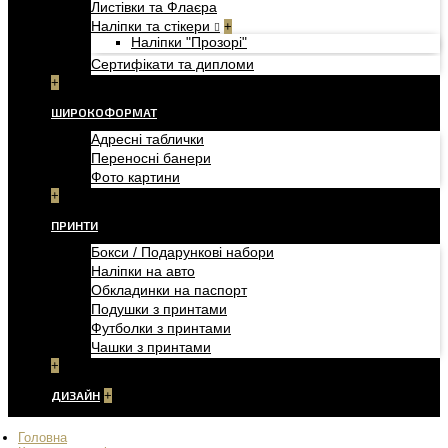
Листівки та Флаєра
Наліпки та стікери
+
Наліпки "Прозорі"
Сертифікати та дипломи
+
ШИРОКОФОРМАТ
Адресні таблички
Переносні банери
Фото картини
+
ПРИНТИ
Бокси / Подарункові набори
Наліпки на авто
Обкладинки на паспорт
Подушки з принтами
Футболки з принтами
Чашки з принтами
+
ДИЗАЙН
+
Головна