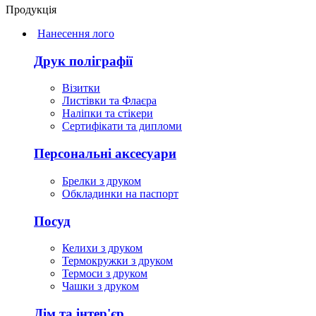
Продукція
Нанесення лого
Друк поліграфії
Візитки
Листівки та Флаєра
Наліпки та стікери
Сертифікати та дипломи
Персональні аксесуари
Брелки з друком
Обкладинки на паспорт
Посуд
Келихи з друком
Термокружки з друком
Термоси з друком
Чашки з друком
Дім та інтер'єр