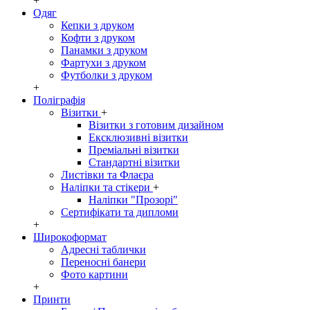
+
Одяг
Кепки з друком
Кофти з друком
Панамки з друком
Фартухи з друком
Футболки з друком
+
Поліграфія
Візитки
+
Візитки з готовим дизайном
Ексклюзивні візитки
Преміальні візитки
Стандартні візитки
Листівки та Флаєра
Наліпки та стікери
+
Наліпки "Прозорі"
Сертифікати та дипломи
+
Широкоформат
Адресні таблички
Переносні банери
Фото картини
+
Принти