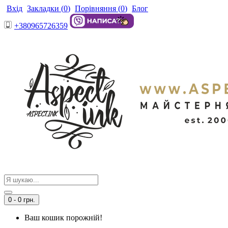
Вхід
Закладки (
0
)
Порівняння (
0
)
Блог
+380965726359
0 - 0 грн.
Ваш кошик порожній!