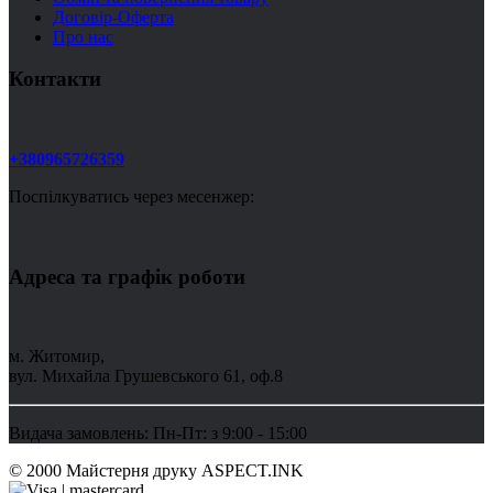
Договір-Оферта
Про нас
Контакти
+380965726359
Поспілкуватись через месенжер:
Адреса та графік роботи
м. Житомир,
вул. Михайла Грушевського 61, оф.8
Видача замовлень: Пн-Пт: з 9:00 - 15:00
© 2000 Майстерня друку ASPECT.INK