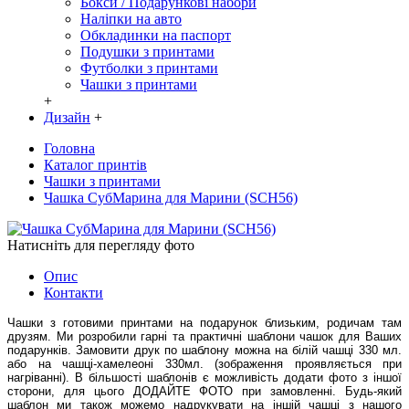
Бокси / Подарункові набори
Наліпки на авто
Обкладинки на паспорт
Подушки з принтами
Футболки з принтами
Чашки з принтами
+
Дизайн
+
Головна
Каталог принтів
Чашки з принтами
Чашка СубМарина для Марини (SCH56)
Натисніть для перегляду фото
Опис
Контакти
Чашки з готовими принтами на подарунок близьким, родичам там
друзям. Ми розробили гарні та практичні шаблони чашок для Ваших
подарунків. Замовити друк по шаблону можна на білій чашці 330 мл.
або на чашці-хамелеоні 330мл. (зображення проявляється при
нагріванні). В більшості шаблонів є можливість додати фото з іншої
сторони, для цього ДОДАЙТЕ ФОТО при замовленні. Будь-який
шаблон ми також можемо надрукувати на іншій чашці з нашого