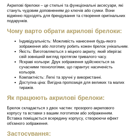
Акрилові брелоки – це стильні та функціональні аксесуари, які
стануть чудовим доповненням до ключів або сумки. Вони
відмінно підходять для брендування та створення оригінальних
подарунків.
Чому варто обрати акрилові брелоки:
Індивідуальність: Можливість нанесення будь-якого
зображення або логотипу робить кожен брелок унікальним.
Якість: Виготовляються з міцного акрилу, який зберігає
свій зовнішній вигляд протягом тривалого часу.
Яскраві кольори: Друк зображення здійснюється за
сучасними технологіями, що гарантує насиченість
кольорів.
Компактність: Легкі та зручні у використанні.
Доступна ціна: Вигідна пропозиція для великих та малих
тиражів.
Як працюють акрилові брелоки:
Брелок складається з двох частин: прозорого акрилового
корпусу та вставки з вашим логотипом або зображенням.
Вставка поміщається всередину корпусу, створюючи ефект
об'ємного зображення.
Застосування: