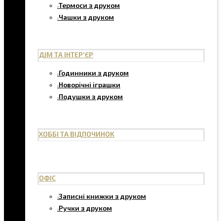
Термоси з друком
Чашки з друком
ДІМ ТА ІНТЕР'ЄР
Годинники з друком
Новорічні іграшки
Подушки з друком
ХОББІ ТА ВІДПОЧИНОК
ОФІС
Записні книжки з друком
Ручки з друком