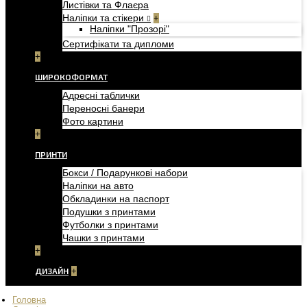
Листівки та Флаєра
Наліпки та стікери
+
Наліпки "Прозорі"
Сертифікати та дипломи
+
ШИРОКОФОРМАТ
Адресні таблички
Переносні банери
Фото картини
+
ПРИНТИ
Бокси / Подарункові набори
Наліпки на авто
Обкладинки на паспорт
Подушки з принтами
Футболки з принтами
Чашки з принтами
+
ДИЗАЙН
+
Головна