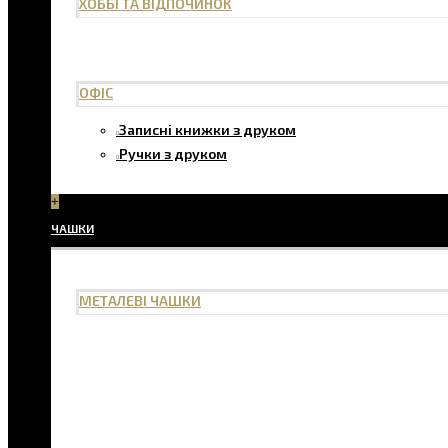
ХОББІ ТА ВІДПОЧИНОК
ОФІС
Записні книжки з друком
Ручки з друком
+
ЧАШКИ
МЕТАЛЕВІ ЧАШКИ