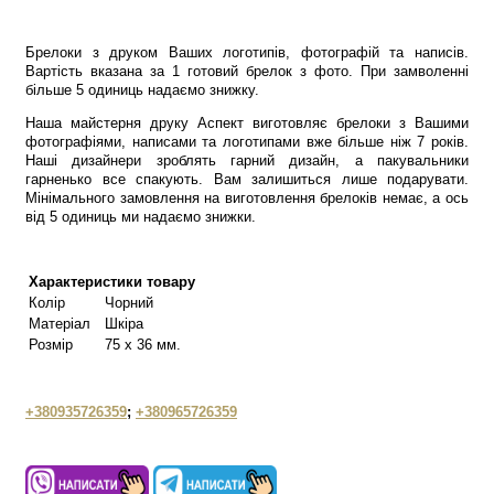
Брелоки з друком Ваших логотипів, фотографій та написів.
Вартість вказана за 1 готовий брелок з фото. При замволенні
більше 5 одиниць надаємо знижку.
Наша майстерня друку Аспект виготовляє брелоки з Вашими
фотографіями, написами та логотипами вже більше ніж 7 років.
Наші дизайнери зроблять гарний дизайн, а пакувальники
гарненько все спакують. Вам залишиться лише подарувати.
Мінімального замовлення на виготовлення брелоків немає, а ось
від 5 одиниць ми надаємо знижки.
Характеристики товару
Колір
Чорний
Матеріал
Шкіра
Розмір
75 х 36 мм.
+380935726359
;
+380965726359