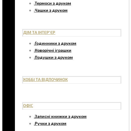
Термоси з друком
Чашки з друком
ДІМ ТА ІНТЕР'ЄР
Годинники з друком
Новорічні іграшки
Подушки з друком
ХОББІ ТА ВІДПОЧИНОК
ОФІС
Записні книжки з друком
Ручки з друком