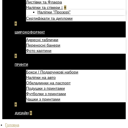
Листівки та Флаєра
Наліпки та стікери
+
Наліпки "Прозорі"
Сертифікати та дипломи
+
ШИРОКОФОРМАТ
Адресні таблички
Переносні банери
Фото картини
+
ПРИНТИ
Бокси / Подарункові набори
Наліпки на авто
Обкладинки на паспорт
Подушки з принтами
Футболки з принтами
Чашки з принтами
+
ДИЗАЙН
+
Головна