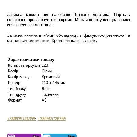
Записна книжка під нанесення Вашого логотипа. Вартість
нанесення прораховується окремо. Можлива покупка щоденника
без нанесення логотипа.
Записна книжка в м’якій обкладинці, з фіксуючою резинкою та
металевим елементом. Кремовий папір в лінійку
Характеристики товару
Кількість аркушів
128
Колір
Сірий
Колір блоку
Кремовий
Розмір
210 х 145 мм
Тип блоку
Лінія
Тип друку
Тиснення
Формат
А5
+380935726359
;
+380965726359