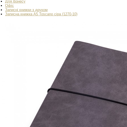
Для бізнесу
Офіс
Записні книжки з друком
Записна книжка А5 Toscano сіра (1270-10)