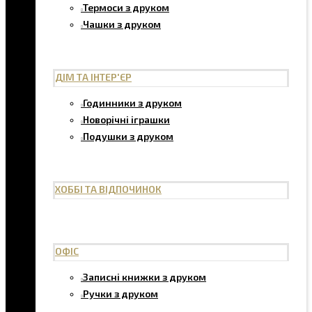
Термоси з друком
Чашки з друком
ДІМ ТА ІНТЕР'ЄР
Годинники з друком
Новорічні іграшки
Подушки з друком
ХОББІ ТА ВІДПОЧИНОК
ОФІС
Записні книжки з друком
Ручки з друком