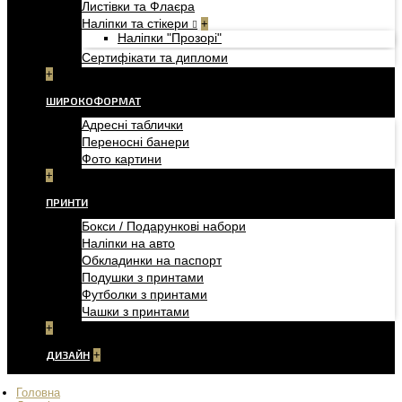
Листівки та Флаєра
Наліпки та стікери
+
Наліпки "Прозорі"
Сертифікати та дипломи
+
ШИРОКОФОРМАТ
Адресні таблички
Переносні банери
Фото картини
+
ПРИНТИ
Бокси / Подарункові набори
Наліпки на авто
Обкладинки на паспорт
Подушки з принтами
Футболки з принтами
Чашки з принтами
+
ДИЗАЙН
+
Головна