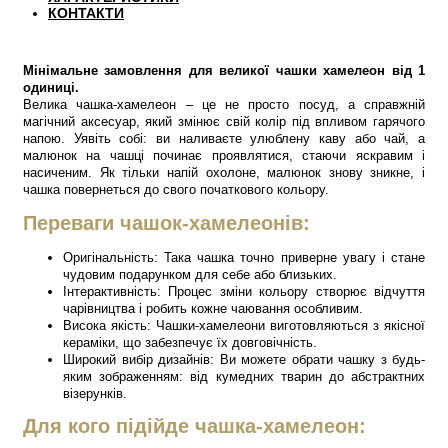
КОНТАКТИ
Мінімальне замовлення для великої чашки хамелеон від 1
одиниці.
Велика чашка-хамелеон – це не просто посуд, а справжній
магічний аксесуар, який змінює свій колір під впливом гарячого
напою. Уявіть собі: ви наливаєте улюблену каву або чай, а
малюнок на чашці починає проявлятися, стаючи яскравим і
насиченим. Як тільки напій охолоне, малюнок знову зникне, і
чашка повернеться до свого початкового кольору.
Переваги чашок-хамелеонів:
Оригінальність: Така чашка точно приверне увагу і стане
чудовим подарунком для себе або близьких.
Інтерактивність: Процес зміни кольору створює відчуття
чарівництва і робить кожне чаювання особливим.
Висока якість: Чашки-хамелеони виготовляються з якісної
кераміки, що забезпечує їх довговічність.
Широкий вибір дизайнів: Ви можете обрати чашку з будь-
яким зображенням: від кумедних тварин до абстрактних
візерунків.
Для кого підійде чашка-хамелеон: