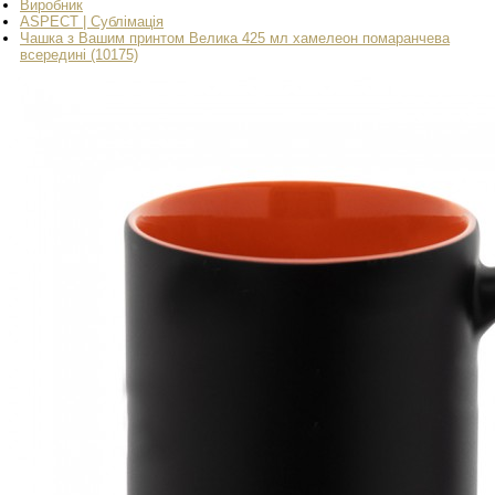
Виробник
ASPECT | Сублімація
Чашка з Вашим принтом Велика 425 мл хамелеон помаранчева
всередині (10175)