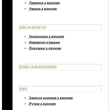
Термоси з друком
Чашки з друком
ДІМ ТА ІНТЕР'ЄР
Годинники з друком
Новорічні іграшки
Подушки з друком
ХОББІ ТА ВІДПОЧИНОК
ОФІС
Записні книжки з друком
Ручки з друком