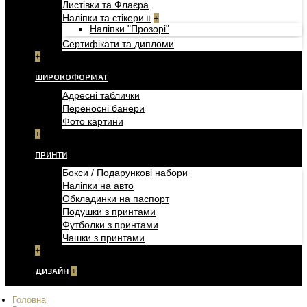
Листівки та Флаєра
Наліпки та стікери
+
Наліпки "Прозорі"
Сертифікати та дипломи
+
ШИРОКОФОРМАТ
Адресні таблички
Переносні банери
Фото картини
+
ПРИНТИ
Бокси / Подарункові набори
Наліпки на авто
Обкладинки на паспорт
Подушки з принтами
Футболки з принтами
Чашки з принтами
+
ДИЗАЙН
+
Головна