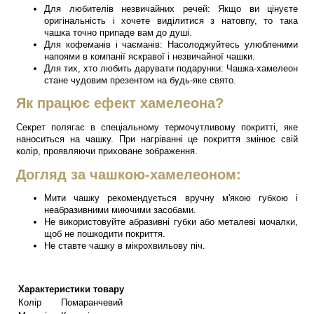
Для любителів незвичайних речей: Якщо ви цінуєте
оригінальність і хочете виділитися з натовпу, то така
чашка точно припаде вам до душі.
Для кофеманів і чаєманів: Насолоджуйтесь улюбленими
напоями в компанії яскравої і незвичайної чашки.
Для тих, хто любить дарувати подарунки: Чашка-хамелеон
стане чудовим презентом на будь-яке свято.
Як працює ефект хамелеона?
Секрет полягає в спеціальному термочутливому покритті, яке
наноситься на чашку. При нагріванні це покриття змінює свій
колір, проявляючи приховане зображення.
Догляд за чашкою-хамелеоном:
Мити чашку рекомендується вручну м'якою губкою і
неабразивними миючими засобами.
Не використовуйте абразивні губки або металеві мочалки,
щоб не пошкодити покриття.
Не ставте чашку в мікрохвильову піч.
Характеристики товару
Колір
Помаранчевий