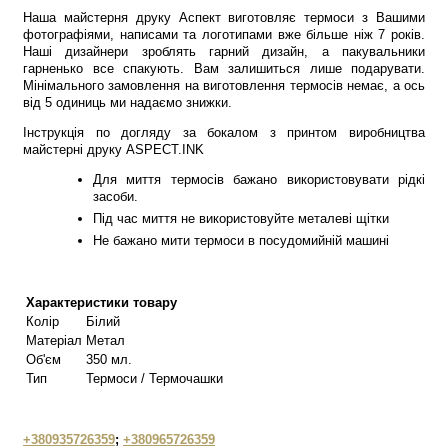
Наша майстерня друку Аспект виготовляє термоси з Вашими
фотографіями, написами та логотипами вже більше ніж 7 років.
Наші дизайнери зроблять гарний дизайн, а пакувальники
гарненько все спакують. Вам залишиться лише подарувати.
Мінімального замовлення на виготовлення термосів немає, а ось
від 5 одиниць ми надаємо знижки.
Інструкція по догляду за бокалом з принтом виробництва
майстерні друку ASPECT.INK
Для миття термосів бажано використовувати рідкі
засоби.
Під час миття не використовуйте металеві щітки
Не бажано мити термоси в посудомийній машині
Характеристики товару
Колір
Білий
Матеріал
Метал
Об'єм
350 мл.
Тип
Термоси / Термочашки
+380935726359
;
+380965726359