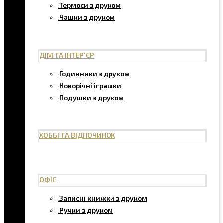
Термоси з друком
Чашки з друком
ДІМ ТА ІНТЕР'ЄР
Годинники з друком
Новорічні іграшки
Подушки з друком
ХОББІ ТА ВІДПОЧИНОК
ОФІС
Записні книжки з друком
Ручки з друком