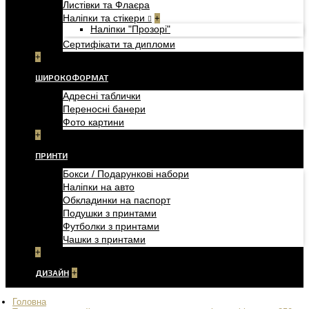
Листівки та Флаєра
Наліпки та стікери
+
Наліпки "Прозорі"
Сертифікати та дипломи
+
ШИРОКОФОРМАТ
Адресні таблички
Переносні банери
Фото картини
+
ПРИНТИ
Бокси / Подарункові набори
Наліпки на авто
Обкладинки на паспорт
Подушки з принтами
Футболки з принтами
Чашки з принтами
+
ДИЗАЙН
+
Головна