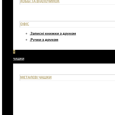
ХОББІ ТА ВІДПОЧИНОК
ОФІС
Записні книжки з друком
Ручки з друком
+
ЧАШКИ
МЕТАЛЕВІ ЧАШКИ