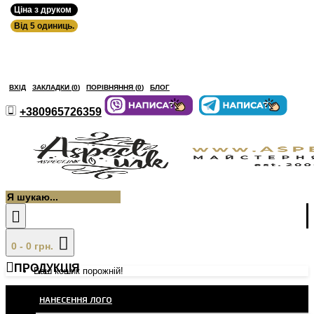
Ціна з друком
Від 5 одиниць.
ВХІД
ЗАКЛАДКИ (
0
)
ПОРІВНЯННЯ (
0
)
БЛОГ
+380965726359
0 - 0 грн.
ПРОДУКЦІЯ
Ваш кошик порожній!
НАНЕСЕННЯ ЛОГО