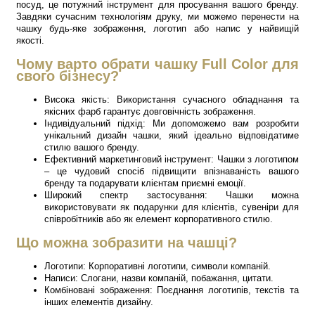
посуд, це потужний інструмент для просування вашого бренду.
Завдяки сучасним технологіям друку, ми можемо перенести на
чашку будь-яке зображення, логотип або напис у найвищій
якості.
Чому варто обрати чашку Full Color для
свого бізнесу?
Висока якість: Використання сучасного обладнання та
якісних фарб гарантує довговічність зображення.
Індивідуальний підхід: Ми допоможемо вам розробити
унікальний дизайн чашки, який ідеально відповідатиме
стилю вашого бренду.
Ефективний маркетинговий інструмент: Чашки з логотипом
– це чудовий спосіб підвищити впізнаваність вашого
бренду та подарувати клієнтам приємні емоції.
Широкий спектр застосування: Чашки можна
використовувати як подарунки для клієнтів, сувеніри для
співробітників або як елемент корпоративного стилю.
Що можна зобразити на чашці?
Логотипи: Корпоративні логотипи, символи компаній.
Написи: Слогани, назви компаній, побажання, цитати.
Комбіновані зображення: Поєднання логотипів, текстів та
інших елементів дизайну.