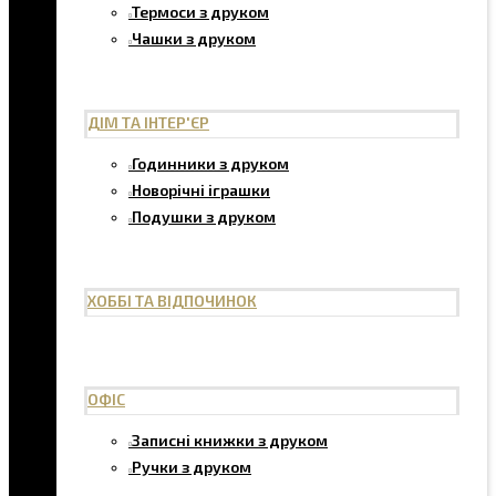
Термоси з друком
Чашки з друком
ДІМ ТА ІНТЕР'ЄР
Годинники з друком
Новорічні іграшки
Подушки з друком
ХОББІ ТА ВІДПОЧИНОК
ОФІС
Записні книжки з друком
Ручки з друком