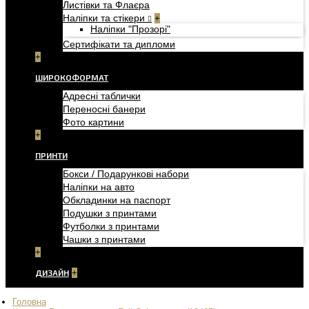
Листівки та Флаєра
Наліпки та стікери
+
Наліпки "Прозорі"
Сертифікати та дипломи
+
ШИРОКОФОРМАТ
Адресні таблички
Переносні банери
Фото картини
+
ПРИНТИ
Бокси / Подарункові набори
Наліпки на авто
Обкладинки на паспорт
Подушки з принтами
Футболки з принтами
Чашки з принтами
+
ДИЗАЙН
+
Головна