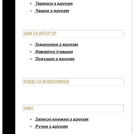
Термоси з друком
Чашки з друком
ДІМ ТА ІНТЕР'ЄР
Годинники з друком
Новорічні іграшки
Подушки з друком
ХОББІ ТА ВІДПОЧИНОК
ОФІС
Записні книжки з друком
Ручки з друком