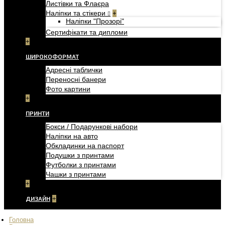
Листівки та Флаєра
Наліпки та стікери
+
Наліпки "Прозорі"
Сертифікати та дипломи
+
ШИРОКОФОРМАТ
Адресні таблички
Переносні банери
Фото картини
+
ПРИНТИ
Бокси / Подарункові набори
Наліпки на авто
Обкладинки на паспорт
Подушки з принтами
Футболки з принтами
Чашки з принтами
+
ДИЗАЙН
+
Головна