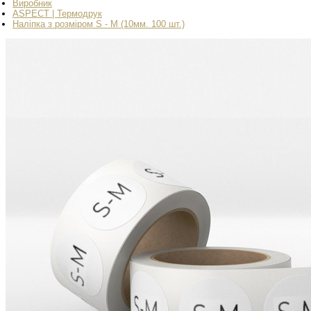
Виробник
ASPECT | Термодрук
Наліпка з розміром S - M (10мм. 100 шт.)