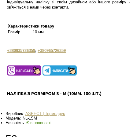
індивідуальну наліпку зі своім дизайном або іншого розміру -
зв'яжіться з нами через контакти.
Характеристики товару
Розмір
10 мм
+380935726359
;
+380965726359
НАЛІПКА З РОЗМІРОМ S - M (10ММ. 100 ШТ.)
Виробник:
ASPECT | Термодрук
Модель:
NL-1SM
Наявність:
Є в наявності