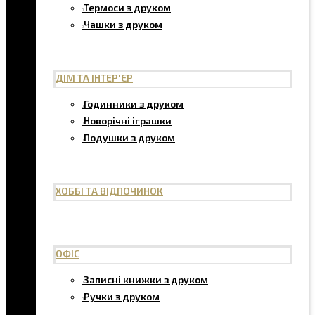
Термоси з друком
Чашки з друком
ДІМ ТА ІНТЕР'ЄР
Годинники з друком
Новорічні іграшки
Подушки з друком
ХОББІ ТА ВІДПОЧИНОК
ОФІС
Записні книжки з друком
Ручки з друком