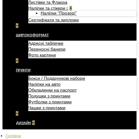
Листівки та Флаєра
Наліпки та стікери
+
Наліпки "Прозорі"
Сертифікати та дипломи
+
ШИРОКОФОРМАТ
Адресні таблички
Переносні банери
Фото картини
+
ПРИНТИ
Бокси / Подарункові набори
Наліпки на авто
Обкладинки на паспорт
Подушки з принтами
Футболки з принтами
Чашки з принтами
+
ДИЗАЙН
+
Головна