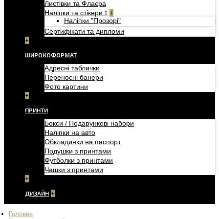
Листівки та Флаєра
Наліпки та стікери
+
Наліпки "Прозорі"
Сертифікати та дипломи
+
ШИРОКОФОРМАТ
Адресні таблички
Переносні банери
Фото картини
+
ПРИНТИ
Бокси / Подарункові набори
Наліпки на авто
Обкладинки на паспорт
Подушки з принтами
Футболки з принтами
Чашки з принтами
+
ДИЗАЙН
+
Головна