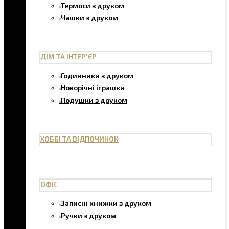
Термоси з друком
Чашки з друком
ДІМ ТА ІНТЕР'ЄР
Годинники з друком
Новорічні іграшки
Подушки з друком
ХОББІ ТА ВІДПОЧИНОК
ОФІС
Записні книжки з друком
Ручки з друком