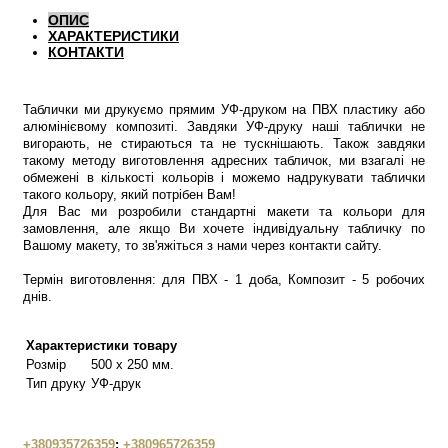
ОПИС
ХАРАКТЕРИСТИКИ
КОНТАКТИ
Таблички ми друкуємо прямим УФ-друком на ПВХ пластику або
алюмінієвому композиті. Завдяки УФ-друку наші таблички не
вигорають, не стираються та не тускнішають. Також завдяки
такому методу виготовлення адресних табличок, ми взагалі не
обмежені в кількості кольорів і можемо надрукувати таблички
такого кольору, який потрібен Вам!
Для Вас ми розробили стандартні макети та кольори для
замовлення, але якщо Ви хочете індивідуальну табличку по
Вашому макету, то зв'яжіться з нами через контакти сайту.
Термін виготовлення: для ПВХ - 1 доба, Композит - 5 робочих
днів.
Характеристики товару
Розмір
500 х 250 мм.
Тип друку
УФ-друк
+380935726359
;
+380965726359