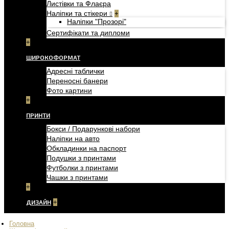
Листівки та Флаєра
Наліпки та стікери
+
Наліпки "Прозорі"
Сертифікати та дипломи
+
ШИРОКОФОРМАТ
Адресні таблички
Переносні банери
Фото картини
+
ПРИНТИ
Бокси / Подарункові набори
Наліпки на авто
Обкладинки на паспорт
Подушки з принтами
Футболки з принтами
Чашки з принтами
+
ДИЗАЙН
+
Головна