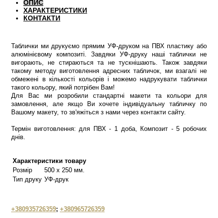
ОПИС
ХАРАКТЕРИСТИКИ
КОНТАКТИ
Таблички ми друкуємо прямим УФ-друком на ПВХ пластику або
алюмінієвому композиті. Завдяки УФ-друку наші таблички не
вигорають, не стираються та не тускнішають. Також завдяки
такому методу виготовлення адресних табличок, ми взагалі не
обмежені в кількості кольорів і можемо надрукувати таблички
такого кольору, який потрібен Вам!
Для Вас ми розробили стандартні макети та кольори для
замовлення, але якщо Ви хочете індивідуальну табличку по
Вашому макету, то зв'яжіться з нами через контакти сайту.
Термін виготовлення: для ПВХ - 1 доба, Композит - 5 робочих
днів.
Характеристики товару
Розмір
500 х 250 мм.
Тип друку
УФ-друк
+380935726359
;
+380965726359