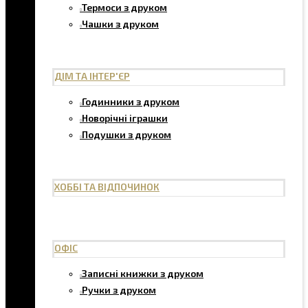
Термоси з друком
Чашки з друком
ДІМ ТА ІНТЕР'ЄР
Годинники з друком
Новорічні іграшки
Подушки з друком
ХОББІ ТА ВІДПОЧИНОК
ОФІС
Записні книжки з друком
Ручки з друком