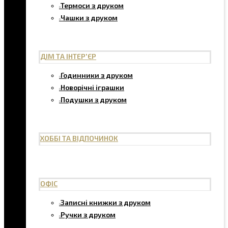
Термоси з друком
Чашки з друком
ДІМ ТА ІНТЕР'ЄР
Годинники з друком
Новорічні іграшки
Подушки з друком
ХОББІ ТА ВІДПОЧИНОК
ОФІС
Записні книжки з друком
Ручки з друком