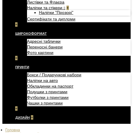
Листівки та Флаєра
Наліпки та стікери
+
Наліпки "Прозорі"
Сертифікати та дипломи
+
ШИРОКОФОРМАТ
Адресні таблички
Переносні банери
Фото картини
+
ПРИНТИ
Бокси / Подарункові набори
Наліпки на авто
Обкладинки на паспорт
Подушки з принтами
Футболки з принтами
Чашки з принтами
+
ДИЗАЙН
+
Головна