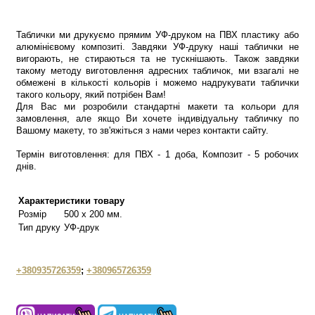
Таблички ми друкуємо прямим УФ-друком на ПВХ пластику або
алюмінієвому композиті. Завдяки УФ-друку наші таблички не
вигорають, не стираються та не тускнішають. Також завдяки
такому методу виготовлення адресних табличок, ми взагалі не
обмежені в кількості кольорів і можемо надрукувати таблички
такого кольору, який потрібен Вам!
Для Вас ми розробили стандартні макети та кольори для
замовлення, але якщо Ви хочете індивідуальну табличку по
Вашому макету, то зв'яжіться з нами через контакти сайту.
Термін виготовлення: для ПВХ - 1 доба, Композит - 5 робочих
днів.
Характеристики товару
Розмір
500 х 200 мм.
Тип друку
УФ-друк
+380935726359
;
+380965726359