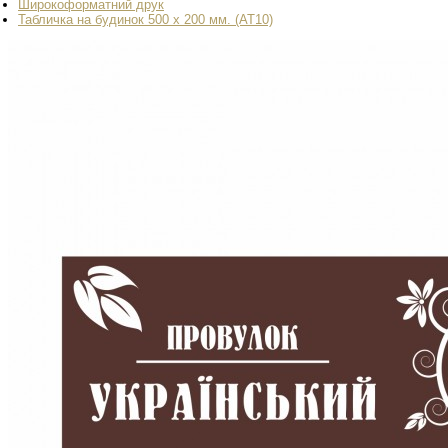
Широкоформатний друк
Табличка на будинок 500 х 200 мм. (AT10)