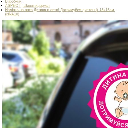
Виробник
АSPECT | Широкоформат
Наліпка на авто Дитина в авто! Дотримуйся дистанції 15х15см.
(NNA10)