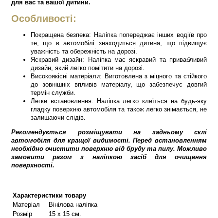
для вас та вашої дитини.
Особливості:
Покращена безпека: Наліпка попереджає інших водіїв про
те, що в автомобілі знаходиться дитина, що підвищує
уважність та обережність на дорозі.
Яскравий дизайн: Наліпка має яскравий та привабливий
дизайн, який легко помітити на дорозі.
Високоякісні матеріали: Виготовлена з міцного та стійкого
до зовнішніх впливів матеріалу, що забезпечує довгий
термін служби.
Легке встановлення: Наліпка легко клеїться на будь-яку
гладку поверхню автомобіля та також легко знімається, не
залишаючи слідів.
Рекомендується розміщувати на задньому склі
автомобіля для кращої видимості.
Перед встановленням
необхідно очистити поверхню від бруду та пилу. Можливо
замовити разом з наліпкою засіб для очищення
поверхності.
Характеристики товару
Матеріал
Вінілова наліпка
Розмір
15 х 15 см.