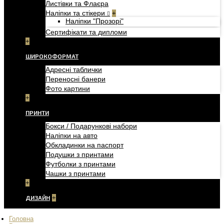
Листівки та Флаєра
Наліпки та стікери
+
Наліпки "Прозорі"
Сертифікати та дипломи
+
ШИРОКОФОРМАТ
Адресні таблички
Переносні банери
Фото картини
+
ПРИНТИ
Бокси / Подарункові набори
Наліпки на авто
Обкладинки на паспорт
Подушки з принтами
Футболки з принтами
Чашки з принтами
+
ДИЗАЙН
+
Головна