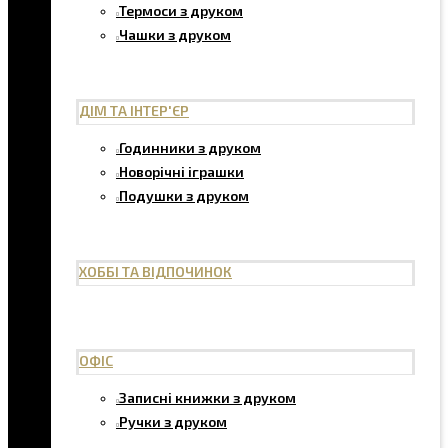
Термоси з друком
Чашки з друком
ДІМ ТА ІНТЕР'ЄР
Годинники з друком
Новорічні іграшки
Подушки з друком
ХОББІ ТА ВІДПОЧИНОК
ОФІС
Записні книжки з друком
Ручки з друком