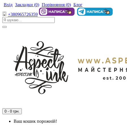
Вхід
Закладки (
0
)
Порівняння (
0
)
Блог
+380965726359
0 - 0 грн.
Ваш кошик порожній!