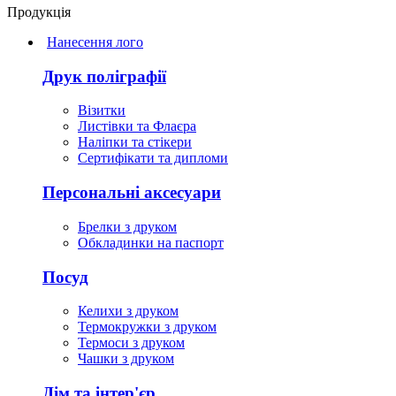
Продукція
Нанесення лого
Друк поліграфії
Візитки
Листівки та Флаєра
Наліпки та стікери
Сертифікати та дипломи
Персональні аксесуари
Брелки з друком
Обкладинки на паспорт
Посуд
Келихи з друком
Термокружки з друком
Термоси з друком
Чашки з друком
Дім та інтер'єр