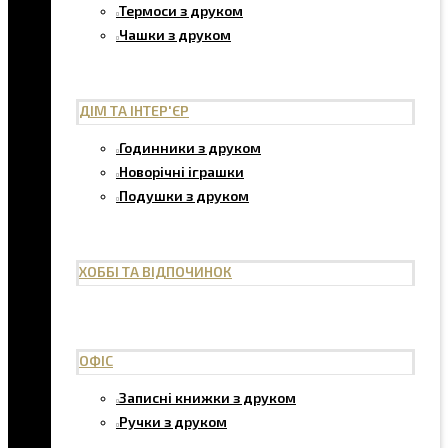
Термоси з друком
Чашки з друком
ДІМ ТА ІНТЕР'ЄР
Годинники з друком
Новорічні іграшки
Подушки з друком
ХОББІ ТА ВІДПОЧИНОК
ОФІС
Записні книжки з друком
Ручки з друком