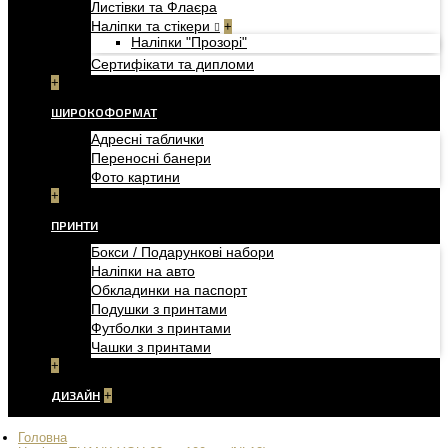
Листівки та Флаєра
Наліпки та стікери
+
Наліпки "Прозорі"
Сертифікати та дипломи
+
ШИРОКОФОРМАТ
Адресні таблички
Переносні банери
Фото картини
+
ПРИНТИ
Бокси / Подарункові набори
Наліпки на авто
Обкладинки на паспорт
Подушки з принтами
Футболки з принтами
Чашки з принтами
+
ДИЗАЙН
+
Головна