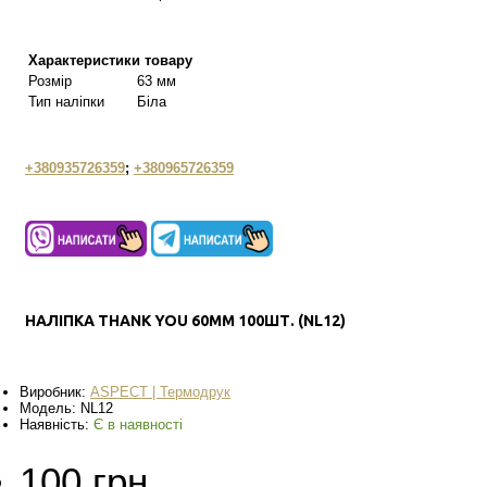
Характеристики товару
Розмір
63 мм
Тип наліпки
Біла
+380935726359
;
+380965726359
НАЛІПКА THANK YOU 60ММ 100ШТ. (NL12)
Виробник:
ASPECT | Термодрук
Модель:
NL12
Наявність:
Є в наявності
100 грн.