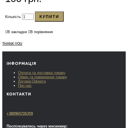
КУПИТИ
Кількість
В закладки
В порівняння
THANK YOU
ІНФОРМАЦІЯ
Оплата та доставка товару
Обмін та повернення товару
Договір-Оферта
Про нас
КОНТАКТИ
+380965726359
Поспілкуватись через месенжер: