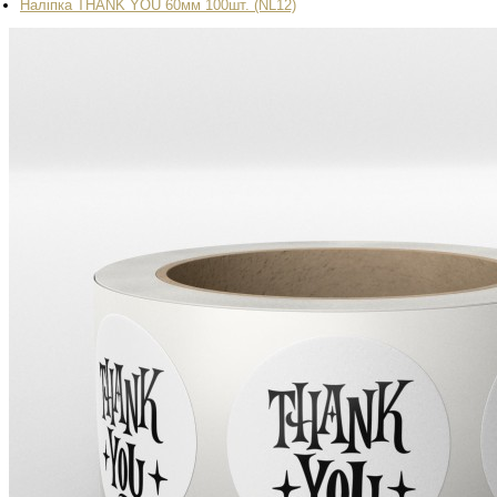
Наліпка THANK YOU 60мм 100шт. (NL12)