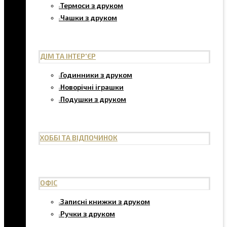
Термоси з друком
Чашки з друком
ДІМ ТА ІНТЕР'ЄР
Годинники з друком
Новорічні іграшки
Подушки з друком
ХОББІ ТА ВІДПОЧИНОК
ОФІС
Записні книжки з друком
Ручки з друком