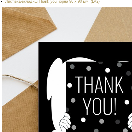
Листівка-вкладиш Thank you чорна 90 х 90 мм. (LV2)