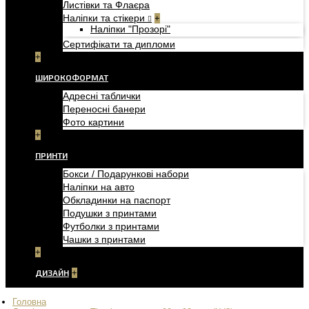
Листівки та Флаєра
Наліпки та стікери
+
Наліпки "Прозорі"
Сертифікати та дипломи
+
ШИРОКОФОРМАТ
Адресні таблички
Переносні банери
Фото картини
+
ПРИНТИ
Бокси / Подарункові набори
Наліпки на авто
Обкладинки на паспорт
Подушки з принтами
Футболки з принтами
Чашки з принтами
+
ДИЗАЙН
+
Головна